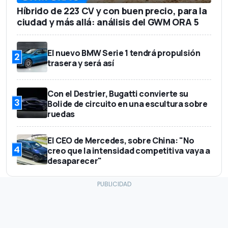
Híbrido de 223 CV y con buen precio, para la
ciudad y más allá: análisis del GWM ORA 5
El nuevo BMW Serie 1 tendrá propulsión
2
trasera y será así
Con el Destrier, Bugatti convierte su
3
Bolide de circuito en una escultura sobre
ruedas
El CEO de Mercedes, sobre China: "No
4
creo que la intensidad competitiva vaya a
desaparecer"