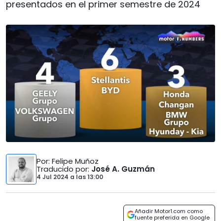
presentados en el primer semestre de 2024
Por
: Felipe Muñoz
Traducido por
:
José A. Guzmán
4 Jul 2024
a las
13:00
Añadir Motor1.com como
fuente preferida en Google