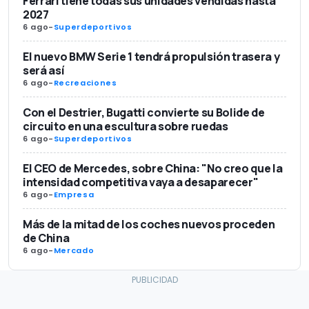
Ferrari tiene todas sus unidades vendidas hasta
2027
6 ago
-
Superdeportivos
El nuevo BMW Serie 1 tendrá propulsión trasera y
será así
6 ago
-
Recreaciones
Con el Destrier, Bugatti convierte su Bolide de
circuito en una escultura sobre ruedas
6 ago
-
Superdeportivos
El CEO de Mercedes, sobre China: "No creo que la
intensidad competitiva vaya a desaparecer"
6 ago
-
Empresa
Más de la mitad de los coches nuevos proceden
de China
6 ago
-
Mercado