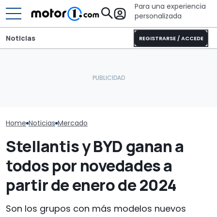
Para una experiencia
personalizada
Noticias
REGISTRARSE / ACCEDE
Este Land Rover Defender
Más de la mitad de los
'restomod' eléctrico
Geely supera 
coches nuevos proceden
tiene más autonomía
cambia la clas
de China
que algunos Tesla
mundial de ve
Home
Noticias
Mercado
Stellantis y BYD ganan a
todos por novedades a
partir de enero de 2024
Son los grupos con más modelos nuevos