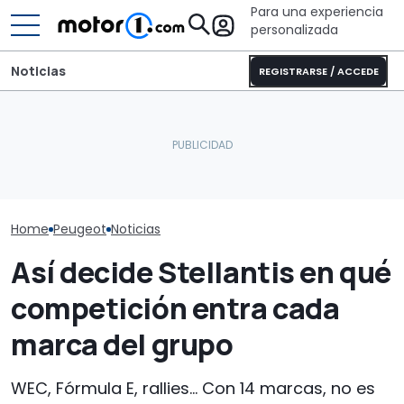
Para una experiencia
personalizada
Noticias
REGISTRARSE / ACCEDE
El CEO de Mercedes,
Dethleffs Trend I 7027:
sobre China: "No creo que
nueva distribución y giro
Descubre las 
la intensidad competitiva
radical para la
novedades de
vaya a desaparecer"
autocaravana
2027
Home
Peugeot
Noticias
Así decide Stellantis en qué
competición entra cada
marca del grupo
WEC, Fórmula E, rallies... Con 14 marcas, no es