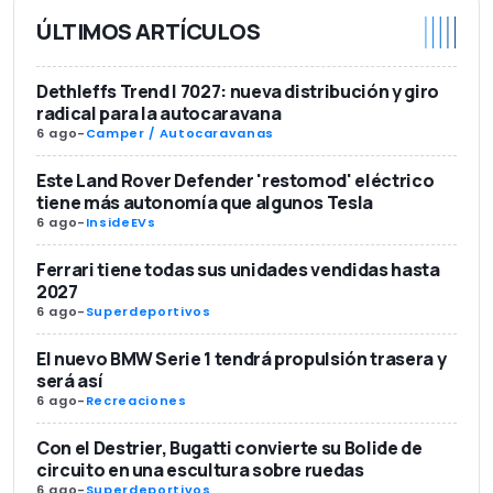
ÚLTIMOS ARTÍCULOS
Dethleffs Trend I 7027: nueva distribución y giro
radical para la autocaravana
6 ago
-
Camper / Autocaravanas
Este Land Rover Defender 'restomod' eléctrico
tiene más autonomía que algunos Tesla
6 ago
-
InsideEVs
Ferrari tiene todas sus unidades vendidas hasta
2027
6 ago
-
Superdeportivos
El nuevo BMW Serie 1 tendrá propulsión trasera y
será así
6 ago
-
Recreaciones
Con el Destrier, Bugatti convierte su Bolide de
circuito en una escultura sobre ruedas
6 ago
-
Superdeportivos