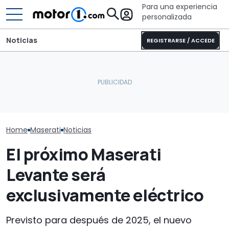
Para una experiencia
personalizada
Noticias
REGISTRARSE / ACCEDE
El Maserati GranTurismo
Puede que Harley-
BYD y Maserati:
se convierte en un GT4
Davidson fabrique esta
de una compr
listo para las carreras
impresionante café racer
descartada
Home
Maserati
Noticias
El próximo Maserati
Levante será
exclusivamente eléctrico
Previsto para después de 2025, el nuevo