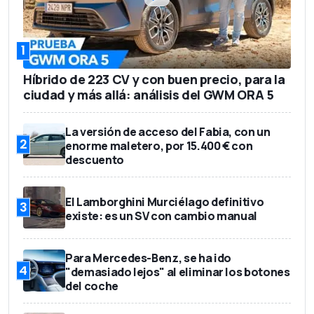
52.220 euros
Precio base
1
Híbrido de 223 CV y con buen precio, para la
ciudad y más allá: análisis del GWM ORA 5
La versión de acceso del Fabia, con un
2
enorme maletero, por 15.400 € con
descuento
El Lamborghini Murciélago definitivo
3
existe: es un SV con cambio manual
Para Mercedes-Benz, se ha ido
4
"demasiado lejos" al eliminar los botones
del coche