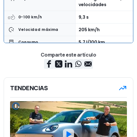
velocidades
9,3 s
0-100 km/h
205 km/h
Velocidad máxima
5,7 l/100 km
Consumo
Comparte este artículo
Delantera
Tracción
4,50 m
Longitud
1,84 m
Anchura
TENDENCIAS
1,56 m
Altura
1.580 kg
Peso en vacío
5
Número de asientos
530 l
Capacidad del maletero