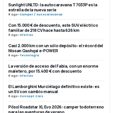
Sunlight UNLTD: la autocaravana T 7033P es la
estrella de la nueva serie
8 ago
-
Camper / Autocaravanas
Con 15.000 € de descuento, este SUV eléctrico
familiar de 218 CV hace hasta 626 km
8 ago
-
Ofertas
Casi 2.000 km con un sólo depósito: el récord del
Nissan Qashqai e-POWER
8 ago
-
Tecnología
La versión de acceso del Fabia, con un enorme
maletero, por 15.400 € con descuento
8 ago
-
Ofertas
El Lamborghini Murciélago definitivo existe: es
un SV con cambio manual
8 ago
-
Concept Cars
Pössl Roadstar XL Evo 2026: camper todoterreno
para las aventuras de verano