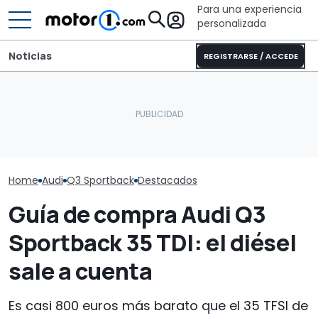
Para una experiencia
personalizada
Noticias
REGISTRARSE / ACCEDE
Audi afirma que el nuevo
Sunlight UNLTD: la
A2 e-tron es su coche
autocaravana T 7033P es
El Audi RS 3 m
más eficiente hasta la
la estrella de la nueva
de todos: 630 
fecha
serie
30 unidades
Home
Audi
Q3 Sportback
Destacados
Guía de compra Audi Q3
Sportback 35 TDI: el diésel
sale a cuenta
Es casi 800 euros más barato que el 35 TFSI de