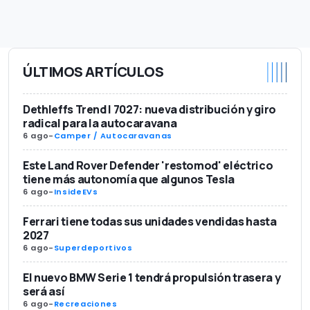
ÚLTIMOS ARTÍCULOS
Dethleffs Trend I 7027: nueva distribución y giro
radical para la autocaravana
6 ago
-
Camper / Autocaravanas
Este Land Rover Defender 'restomod' eléctrico
tiene más autonomía que algunos Tesla
6 ago
-
InsideEVs
Ferrari tiene todas sus unidades vendidas hasta
2027
6 ago
-
Superdeportivos
El nuevo BMW Serie 1 tendrá propulsión trasera y
será así
6 ago
-
Recreaciones