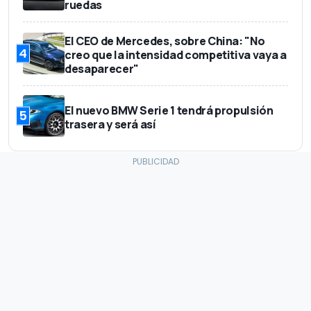
ruedas
El CEO de Mercedes, sobre China: "No
4
creo que la intensidad competitiva vaya a
desaparecer"
El nuevo BMW Serie 1 tendrá propulsión
5
trasera y será así