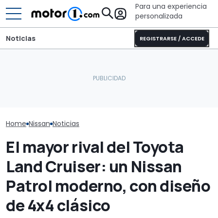
Para una experiencia
personalizada
Noticias
REGISTRARSE / ACCEDE
Dethleffs Trend I 7027:
Nissan renueva
El 'Nissan Duster' podría
nueva distribución y giro
y el Ariya en 
repetir el increíble éxito
radical para la
tecnología y 
del Qashqai
autocaravana
€/mes
Home
Nissan
Noticias
El mayor rival del Toyota
Land Cruiser: un Nissan
Patrol moderno, con diseño
de 4x4 clásico