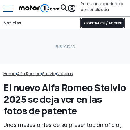
Para una experiencia
personalizada
Noticias
REGISTRARSE / ACCEDE
Pössl Roadstar XL Evo
Este nuevo SUV chino de
2026: camper
Ferrari tiene 
Nissan podría llegar a
todoterreno para las
unidades vend
Europa
aventuras de verano
2027
Home
Alfa Romeo
Stelvio
Noticias
El nuevo Alfa Romeo Stelvio
2025 se deja ver en las
fotos de patente
Unos meses antes de su presentación oficial,