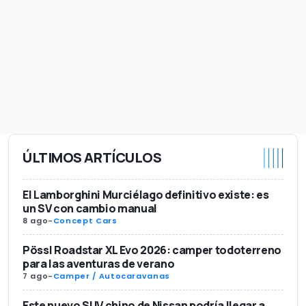
ÚLTIMOS ARTÍCULOS
El Lamborghini Murciélago definitivo existe: es
un SV con cambio manual
8 ago
-
Concept Cars
Pössl Roadstar XL Evo 2026: camper todoterreno
para las aventuras de verano
7 ago
-
Camper / Autocaravanas
Este nuevo SUV chino de Nissan podría llegar a