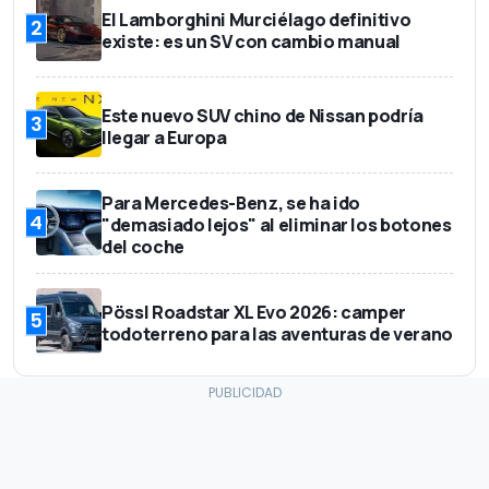
El Lamborghini Murciélago definitivo
2
existe: es un SV con cambio manual
Este nuevo SUV chino de Nissan podría
3
llegar a Europa
Para Mercedes-Benz, se ha ido
4
"demasiado lejos" al eliminar los botones
del coche
Pössl Roadstar XL Evo 2026: camper
5
todoterreno para las aventuras de verano