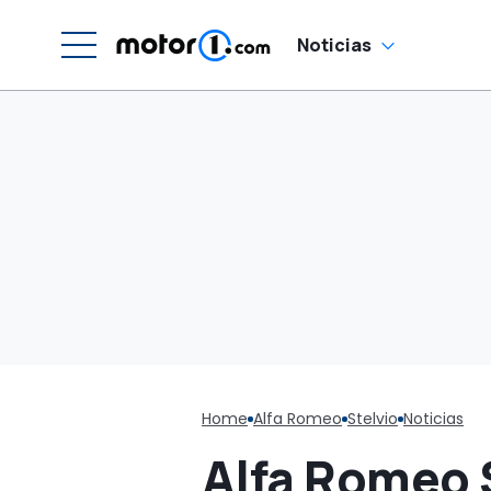
a
Noticias
Home
Alfa Romeo
Stelvio
Noticias
Alfa Romeo 