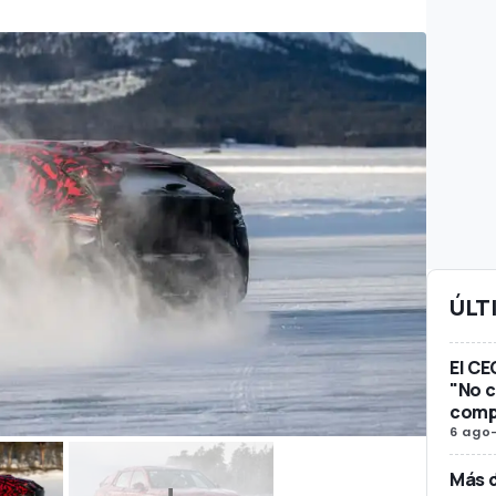
ÚLT
El CE
"No c
compe
6 ago
Más d