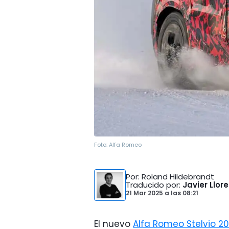
Foto:
Alfa Romeo
Por
: Roland Hildebrandt
Traducido por
:
Javier Llor
21 Mar 2025
a las
08:21
El nuevo
Alfa Romeo Stelvio 2