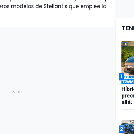
meros modelos de Stellantis que emplee la
TEN
1
Híbr
prec
allá
2