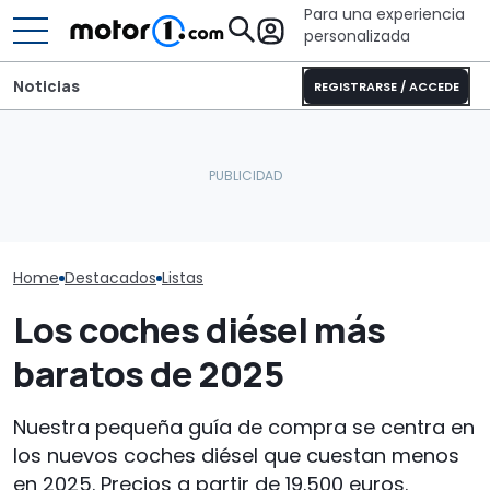
Para una experiencia
personalizada
Noticias
REGISTRARSE / ACCEDE
Puede que Harley-
Coches nuevo
Los coches más icónicos
Davidson fabrique esta
tracción total
de Jurassic Park
impresionante café racer
40.000 euros
Home
Destacados
Listas
Los coches diésel más
baratos de 2025
Nuestra pequeña guía de compra se centra en
los nuevos coches diésel que cuestan menos
en 2025. Precios a partir de 19.500 euros.