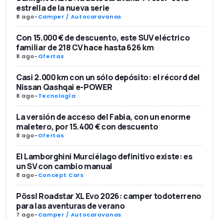
estrella de la nueva serie
8 ago
-
Camper / Autocaravanas
Con 15.000 € de descuento, este SUV eléctrico
familiar de 218 CV hace hasta 626 km
8 ago
-
Ofertas
Casi 2.000 km con un sólo depósito: el récord del
Nissan Qashqai e-POWER
8 ago
-
Tecnología
La versión de acceso del Fabia, con un enorme
maletero, por 15.400 € con descuento
8 ago
-
Ofertas
El Lamborghini Murciélago definitivo existe: es
un SV con cambio manual
8 ago
-
Concept Cars
Pössl Roadstar XL Evo 2026: camper todoterreno
para las aventuras de verano
7 ago
-
Camper / Autocaravanas