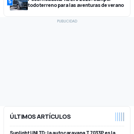
5
todoterreno para las aventuras de verano
ÚLTIMOS ARTÍCULOS
Sunlight UNLTD: la autocaravana T 7033P es la