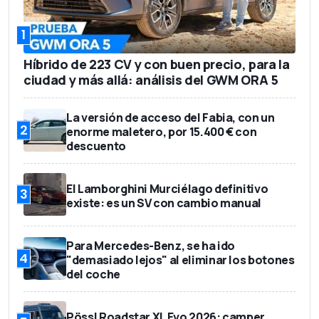
1
Híbrido de 223 CV y con buen precio, para la
ciudad y más allá: análisis del GWM ORA 5
La versión de acceso del Fabia, con un
2
enorme maletero, por 15.400 € con
descuento
El Lamborghini Murciélago definitivo
3
existe: es un SV con cambio manual
Para Mercedes-Benz, se ha ido
4
"demasiado lejos" al eliminar los botones
del coche
Pössl Roadstar XL Evo 2026: camper