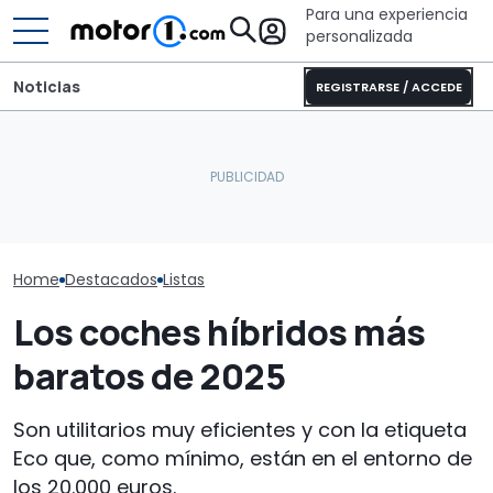
Para una experiencia
personalizada
Noticias
REGISTRARSE / ACCEDE
Sunlight UNLTD: la
autocaravana T 7033P es
Coches nuevo
Los coches más icónicos
la estrella de la nueva
tracción total
de Jurassic Park
serie
40.000 euros
Home
Destacados
Listas
Los coches híbridos más
baratos de 2025
Son utilitarios muy eficientes y con la etiqueta
Eco que, como mínimo, están en el entorno de
los 20.000 euros.