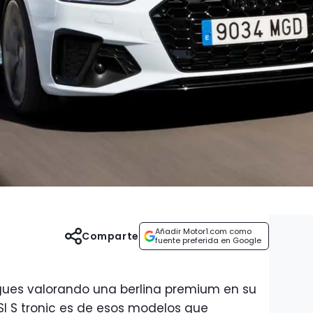
Añadir Motor1.com como
Comparte
fuente preferida en Google
igues valorando una berlina premium en su
SI S tronic es de esos modelos que