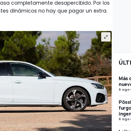
l pasa completamente desapercibido. Por los
entes dinámicos no hay que pagar un extra.
ÚLT
Más d
nuev
6 ago
Pössl
furg
ingen
6 ago