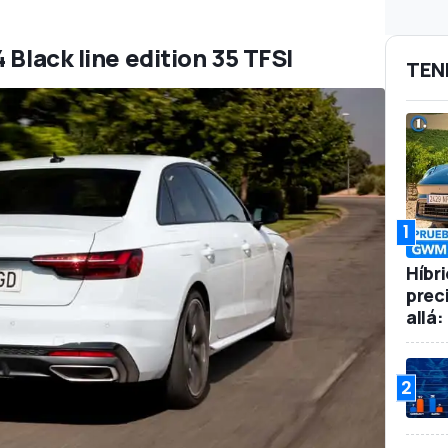
 Black line edition 35 TFSI
TEN
1
Híbr
prec
allá
2