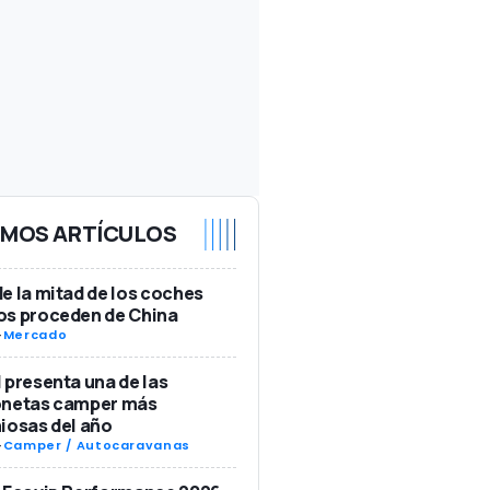
IMOS ARTÍCULOS
e la mitad de los coches
os proceden de China
-
Mercado
 presenta una de las
onetas camper más
iosas del año
-
Camper / Autocaravanas