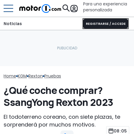
Para una experiencia
personalizada
Noticias
REGISTRARSE / ACCEDE
Este SUV coreano se ha
Con el Destrier, Bugatti
abaratado tanto que el
convierte su Bolide de
KGM Rexton A
Sandero Stepway ya no
circuito en una escultura
prueba: un oas
es una ganga
sobre ruedas
los 4x4 caros
Home
KGM
Rexton
Pruebas
¿Qué coche comprar?
SsangYong Rexton 2023
El todoterreno coreano, con siete plazas, te
sorprenderá por muchos motivos.
08:05