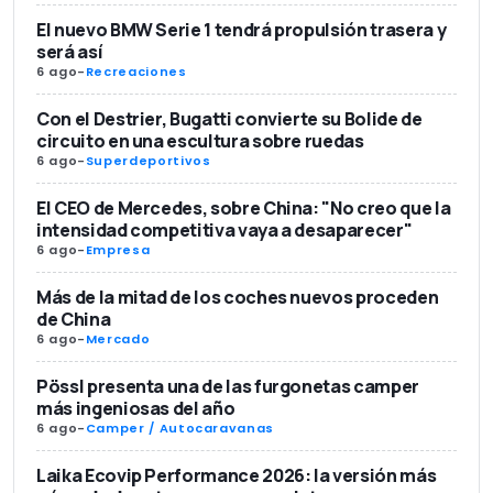
El nuevo BMW Serie 1 tendrá propulsión trasera y
será así
6 ago
-
Recreaciones
Con el Destrier, Bugatti convierte su Bolide de
circuito en una escultura sobre ruedas
6 ago
-
Superdeportivos
El CEO de Mercedes, sobre China: "No creo que la
intensidad competitiva vaya a desaparecer"
6 ago
-
Empresa
Más de la mitad de los coches nuevos proceden
de China
6 ago
-
Mercado
Pössl presenta una de las furgonetas camper
más ingeniosas del año
6 ago
-
Camper / Autocaravanas
Laika Ecovip Performance 2026: la versión más