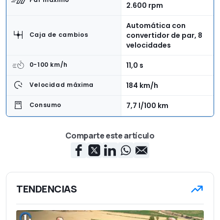
2.600 rpm
Automática con
convertidor de par, 8
Caja de cambios
velocidades
11,0 s
0-100 km/h
184 km/h
Velocidad máxima
7,7 l/100 km
Consumo
Integral, con
Tracción
Comparte este artículo
reductora
4,85 m
Longitud
1,96 m
Anchura
TENDENCIAS
1,82 m
Altura
2.105 kg
Peso en vacío