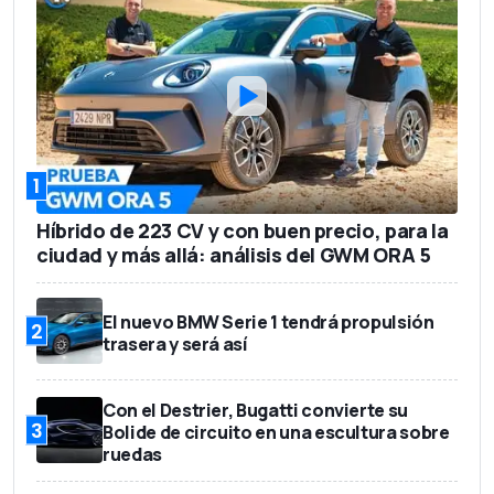
7
Número de asientos
Entre 236 y 641 l
Capacidad del maletero
55.000 euros
Precio base
1
Híbrido de 223 CV y con buen precio, para la
ciudad y más allá: análisis del GWM ORA 5
El nuevo BMW Serie 1 tendrá propulsión
2
trasera y será así
Con el Destrier, Bugatti convierte su
3
Bolide de circuito en una escultura sobre
ruedas