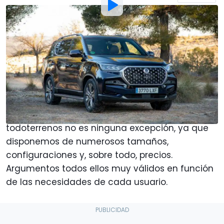
Por
:
José A. Guzmán
2 Feb 2023
a las
19:00
Añadir Motor1.com como
fuente preferida en Google
Al igual que sucede en la mayoría de
segmentos del mercado, la variedad entre los
todoterrenos no es ninguna excepción, ya que
disponemos de numerosos tamaños,
configuraciones y, sobre todo, precios.
Argumentos todos ellos muy válidos en función
de las necesidades de cada usuario.