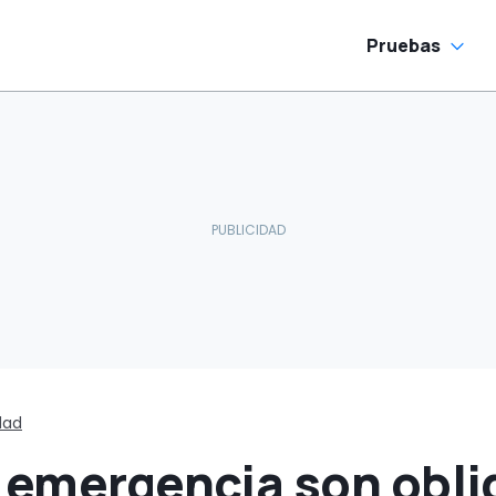
Pruebas
dad
 emergencia son obli