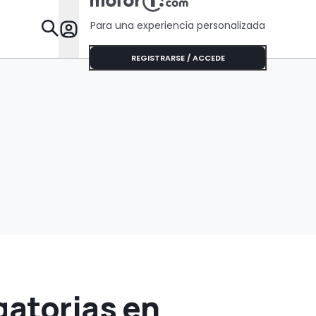
ruedas
Para una experiencia personalizada
Desta
REGISTRARSE / ACCEDE
gatorias en