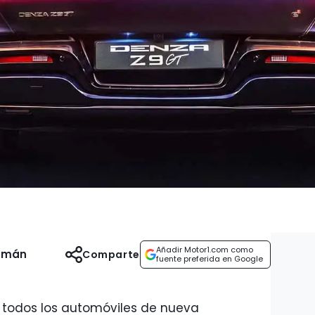
Añadir Motor1.com como
uzmán
Comparte
fuente preferida en Google
6, todos los automóviles de nueva