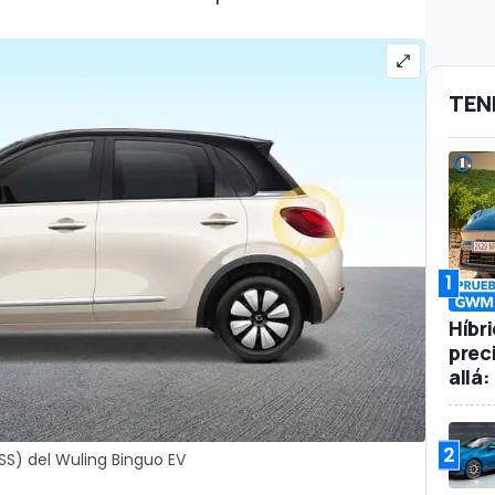
TEN
1
Híbr
prec
allá
2
S) del Wuling Binguo EV