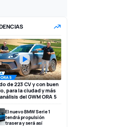
DENCIAS
ido de 223 CV y con buen
io, para la ciudad y más
: análisis del GWM ORA 5
El nuevo BMW Serie 1
tendrá propulsión
trasera y será así