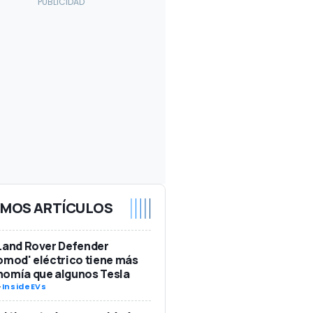
IMOS ARTÍCULOS
Land Rover Defender
omod' eléctrico tiene más
nomía que algunos Tesla
-
InsideEVs