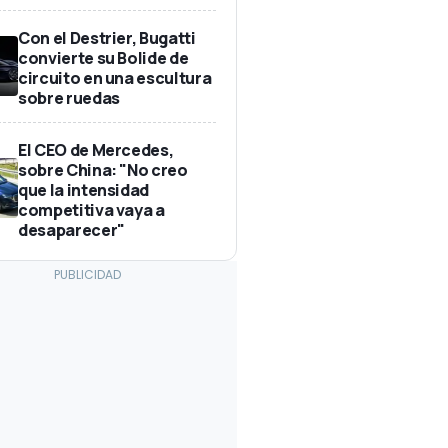
Con el Destrier, Bugatti
convierte su Bolide de
circuito en una escultura
sobre ruedas
El CEO de Mercedes,
sobre China: "No creo
que la intensidad
competitiva vaya a
desaparecer"