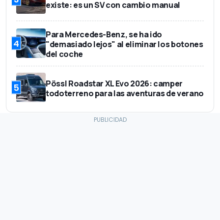
existe: es un SV con cambio manual
Para Mercedes-Benz, se ha ido
4
"demasiado lejos" al eliminar los botones
del coche
Pössl Roadstar XL Evo 2026: camper
5
todoterreno para las aventuras de verano