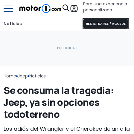
Para una experiencia
personalizada
Noticias
REGISTRARSE / ACCEDE
Toyota Yaris Cross vs.
Sunlight UNLTD: la
Deportivo cou
Jeep Avenger:
autocaravana T 7033P es
38.490 €, con
comparativa de SUV
la estrella de la nueva
manual y 405 C
urbanos electrificados
serie
envidia de Eu
Home
Jeep
Noticias
Se consuma la tragedia:
Jeep, ya sin opciones
todoterreno
Los adiós del Wrangler y el Cherokee dejan a la