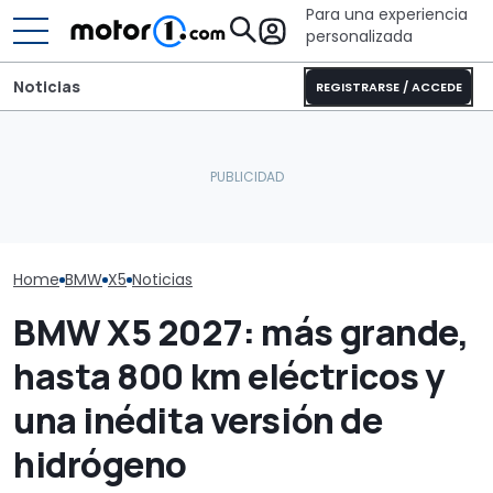
Para una experiencia
personalizada
Noticias
REGISTRARSE / ACCEDE
Dethleffs Trend I 7027:
BMW explica por qué ha
nueva distribución y giro
El nuevo BMW S
eliminado la mejor
radical para la
tendrá propul
cualidad del X5
autocaravana
trasera y será
Home
BMW
X5
Noticias
BMW X5 2027: más grande,
hasta 800 km eléctricos y
una inédita versión de
hidrógeno