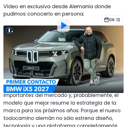
Vídeo en exclusiva desde Alemania donde
pudimos conocerlo en persona.
06:12
Por
:
Pablo García
30 Jun
a las
17:00
Añadir Motor1.com como
fuente preferida en Google
BMW acaba de presentar la quinta generación
del X5, uno de los SUV premium más
importantes del mercado y, probablemente, el
modelo que mejor resume la estrategia de la
marca para los próximos años. Porque el nuevo
todocamino alemán no sólo estrena diseño,
tecnología y una plataforma completamente