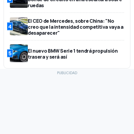
ruedas
El CEO de Mercedes, sobre China: "No
4
creo que la intensidad competitiva vaya a
desaparecer"
El nuevo BMW Serie 1 tendrá propulsión
5
trasera y será así