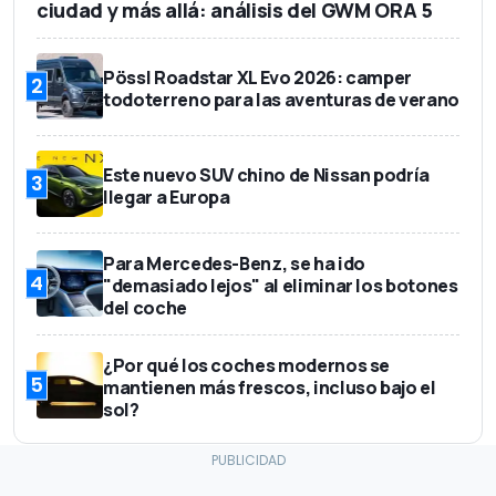
ciudad y más allá: análisis del GWM ORA 5
Pössl Roadstar XL Evo 2026: camper
2
todoterreno para las aventuras de verano
Este nuevo SUV chino de Nissan podría
3
llegar a Europa
Para Mercedes-Benz, se ha ido
4
"demasiado lejos" al eliminar los botones
del coche
¿Por qué los coches modernos se
5
mantienen más frescos, incluso bajo el
sol?