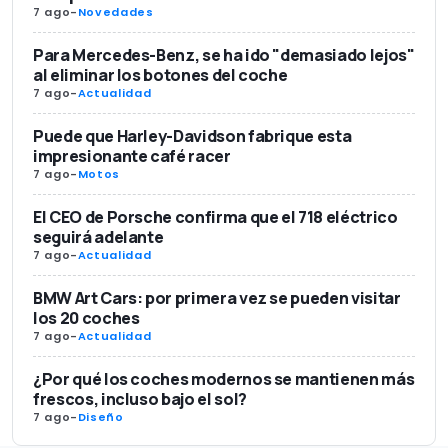
7 ago
-
Novedades
Para Mercedes-Benz, se ha ido "demasiado lejos"
al eliminar los botones del coche
7 ago
-
Actualidad
Puede que Harley-Davidson fabrique esta
impresionante café racer
7 ago
-
Motos
El CEO de Porsche confirma que el 718 eléctrico
seguirá adelante
7 ago
-
Actualidad
BMW Art Cars: por primera vez se pueden visitar
los 20 coches
7 ago
-
Actualidad
¿Por qué los coches modernos se mantienen más
frescos, incluso bajo el sol?
7 ago
-
Diseño