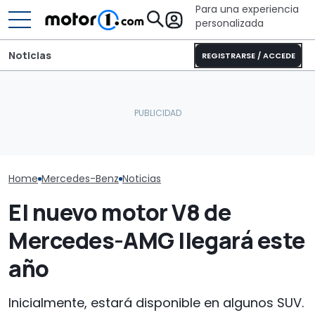
Para una experiencia
personalizada
Noticias
REGISTRARSE / ACCEDE
Pössl Roadstar XL Evo
Para Mercedes
2026: camper
Este nuevo SUV chino de
ha ido "demasi
todoterreno para las
Nissan podría llegar a
al eliminar lo
aventuras de verano
Europa
del coche
Home
Mercedes-Benz
Noticias
El nuevo motor V8 de
Mercedes-AMG llegará este
año
Inicialmente, estará disponible en algunos SUV.