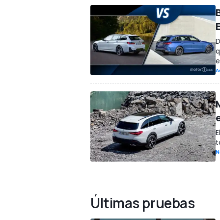
D
q
e
A
E
t
N
Últimas pruebas