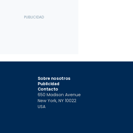
s-Benz Clase C
021, prueba
021
Sobre nosotros
Publicidad
Contacto
650 Madison Avenue
New York, NY 10022
USA