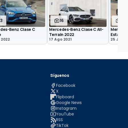
13
16
10
des-Benz Clase C
Mercedes-Benz Clase C All-
Mercede
e
Terrain 2022
Estate 2
 2022
17 Ago 2021
25 Jun 2
Síguenos
Facebook
X
Flipboard
Google News
Instagram
YouTube
RSS
TikTok