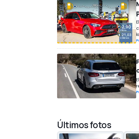
E
c
k
P
E
r
P
Últimos fotos