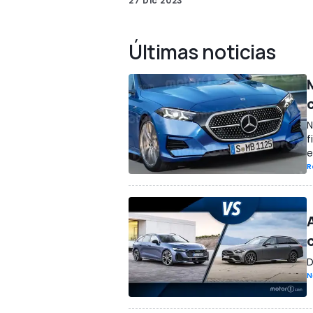
27 Dic 2023
Últimas noticias
N
f
e
R
D
N