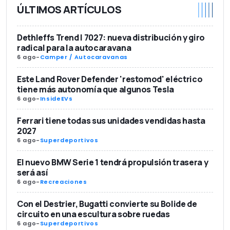
ÚLTIMOS ARTÍCULOS
Dethleffs Trend I 7027: nueva distribución y giro
radical para la autocaravana
6 ago
-
Camper / Autocaravanas
Este Land Rover Defender 'restomod' eléctrico
tiene más autonomía que algunos Tesla
6 ago
-
InsideEVs
Ferrari tiene todas sus unidades vendidas hasta
2027
6 ago
-
Superdeportivos
El nuevo BMW Serie 1 tendrá propulsión trasera y
será así
6 ago
-
Recreaciones
Con el Destrier, Bugatti convierte su Bolide de
circuito en una escultura sobre ruedas
6 ago
-
Superdeportivos