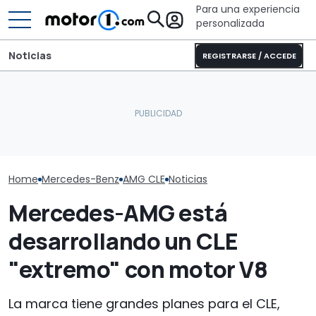
Para una experiencia
personalizada
Noticias
REGISTRARSE / ACCEDE
El CEO de Mercedes,
Dethleffs Trend I 7027:
sobre China: "No creo que
nueva distribución y giro
El Mercedes C
la intensidad competitiva
radical para la
eléctrico, a p
vaya a desaparecer"
autocaravana
que lujo y au
Home
Mercedes-Benz
AMG CLE
Noticias
Mercedes-AMG está
desarrollando un CLE
"extremo" con motor V8
La marca tiene grandes planes para el CLE,