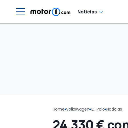
Noticias
Home
Volkswagen
ID. Polo
Noticias
24.330 € con 