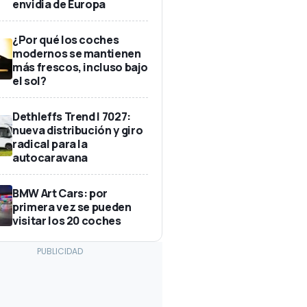
envidia de Europa
¿Por qué los coches
modernos se mantienen
más frescos, incluso bajo
el sol?
Dethleffs Trend I 7027:
nueva distribución y giro
radical para la
autocaravana
BMW Art Cars: por
primera vez se pueden
visitar los 20 coches