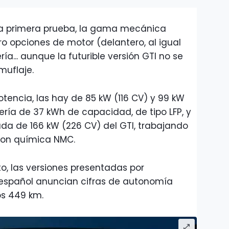
a primera prueba, la gama mecánica
 opciones de motor (delantero, al igual
ía... aunque la futurible versión GTI no se
muflaje.
otencia, las hay de 85 kW (116 CV) y 99 kW
ería de 37 kWh de capacidad, de tipo LFP, y
ada de 166 kW (226 CV) del GTI, trabajando
 con química NMC.
, las versiones presentadas por
español anuncian cifras de autonomía
os 449 km.