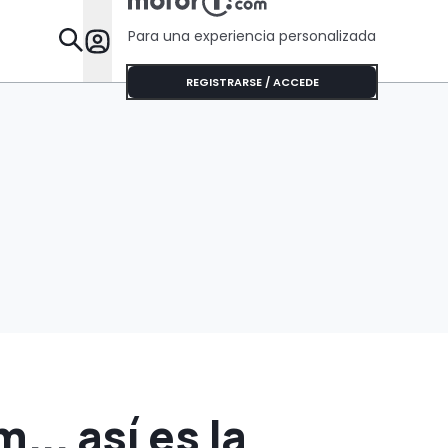
Para una experiencia personalizada
Desta
REGISTRARSE / ACCEDE
... así es la