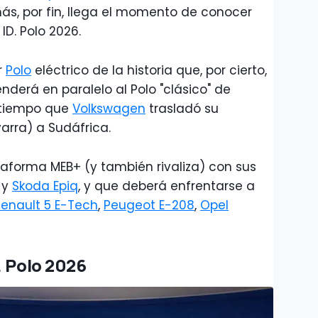
s, por fin, llega el momento de conocer
D. Polo 2026.
r
Polo
eléctrico de la historia que, por cierto,
nderá en paralelo al Polo "clásico" de
 tiempo que
Volkswagen
trasladó su
rra) a Sudáfrica.
forma MEB+ (y también rivaliza) con sus
y
Skoda Epiq
, y que deberá enfrentarse a
Renault 5 E-Tech
,
Peugeot E-208
,
Opel
. Polo 2026