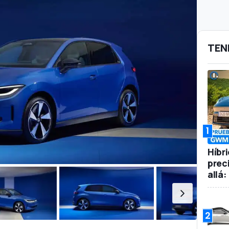
TEN
1
Híbr
prec
allá
2