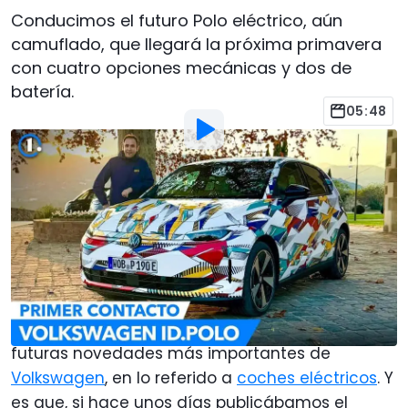
Conducimos el futuro Polo eléctrico, aún
camuflado, que llegará la próxima primavera
con cuatro opciones mecánicas y dos de
batería.
05:48
Por
:
Javier Llorente
15 Dic 2025
a las
12:00
Añadir Motor1.com como
fuente preferida en Google
En poco menos de dos semanas, hemos tenido
la oportunidad de poder
probar
dos de las
futuras novedades más importantes de
Volkswagen
, en lo referido a
coches eléctricos
. Y
es que, si hace unos días publicábamos el