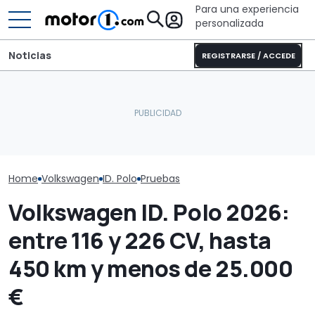
Para una experiencia
personalizada
Noticias
REGISTRARSE / ACCEDE
¿Por qué los 
Así es el nuevo
¿Cuánto y en qué cambia
modernos se 
Volkswagen ID. Polo de los
el nuevo Mercedes-Benz
más frescos, i
20.000 euros
GLA frente al anterior?
el sol?
Home
Volkswagen
ID. Polo
Pruebas
Volkswagen ID. Polo 2026:
entre 116 y 226 CV, hasta
450 km y menos de 25.000
€