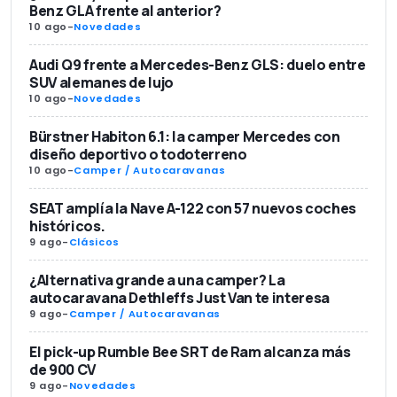
Benz GLA frente al anterior?
10 ago
-
Novedades
Audi Q9 frente a Mercedes-Benz GLS: duelo entre
SUV alemanes de lujo
10 ago
-
Novedades
Bürstner Habiton 6.1: la camper Mercedes con
diseño deportivo o todoterreno
10 ago
-
Camper / Autocaravanas
SEAT amplía la Nave A-122 con 57 nuevos coches
históricos.
9 ago
-
Clásicos
¿Alternativa grande a una camper? La
autocaravana Dethleffs Just Van te interesa
9 ago
-
Camper / Autocaravanas
El pick-up Rumble Bee SRT de Ram alcanza más
de 900 CV
9 ago
-
Novedades