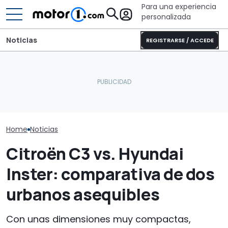
Para una experiencia
personalizada
Noticias
REGISTRARSE / ACCEDE
¿Por qué los coches
modernos se mantienen
BMW Art Cars: por
Fiat impulsa a 
más frescos, incluso bajo
primera vez se pueden
estas son las
el sol?
visitar los 20 coches
crecerán en 2
Home
Noticias
Citroën C3 vs. Hyundai
Inster: comparativa de dos
urbanos asequibles
Con unas dimensiones muy compactas,