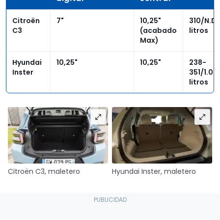
Citroën
7"
10,25"
310/N.D.
C3
(acabado
litros
Max)
Hyundai
10,25"
10,25"
238-
Inster
351/1.05
litros
Citroën C3, maletero
Hyundai Inster, maletero