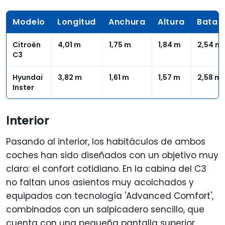
Modelo
Longitud
Anchura
Altura
Batall
Citroën
4,01 m
1,75 m
1,84 m
2,54 m
C3
Hyundai
3,82 m
1,61 m
1,57 m
2,58 m
Inster
Interior
Pasando al interior, los habitáculos de ambos
coches han sido diseñados con un objetivo muy
claro: el confort cotidiano. En la cabina del C3
no faltan unos asientos muy acolchados y
equipados con tecnología 'Advanced Comfort',
combinados con un salpicadero sencillo, que
cuenta con una pequeña pantalla superior