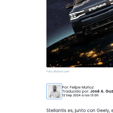
Foto:
Motor1.com
Por
: Felipe Muñoz
Traducido por
:
José A. G
12 Sep 2024
a las
13:00
Stellantis es, junto con Geely