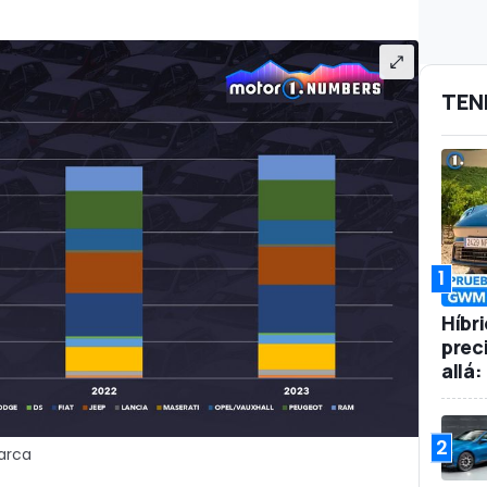
TEN
1
Híbr
prec
allá
2
arca