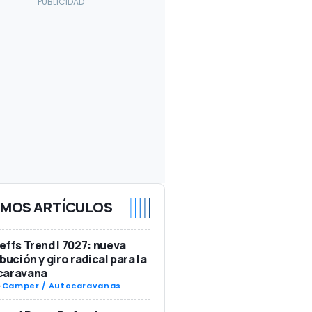
IMOS ARTÍCULOS
effs Trend I 7027: nueva
ibución y giro radical para la
caravana
-
Camper / Autocaravanas