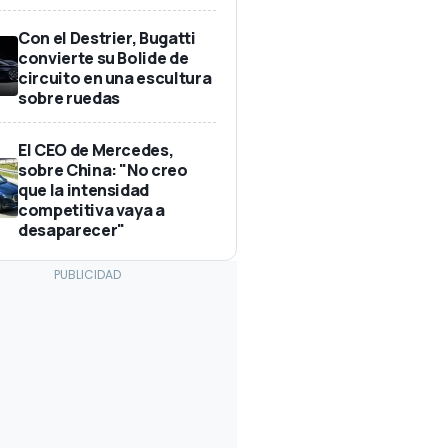
Con el Destrier, Bugatti
convierte su Bolide de
circuito en una escultura
sobre ruedas
El CEO de Mercedes,
sobre China: "No creo
que la intensidad
competitiva vaya a
desaparecer"