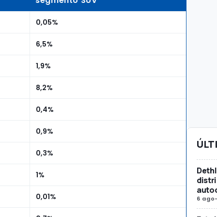
segmento SUV
0,05%
6,5%
1,9%
8,2%
0,4%
0,9%
ÚLT
0,3%
Dethl
1%
distr
auto
0,01%
6 ago