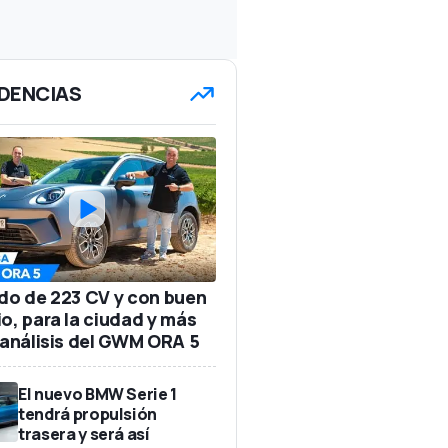
DENCIAS
ido de 223 CV y con buen
io, para la ciudad y más
: análisis del GWM ORA 5
El nuevo BMW Serie 1
tendrá propulsión
trasera y será así