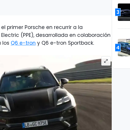
3
l primer Porsche en recurrir a la
lectric (PPE), desarrollada en colaboración
á los
Q6 e-tron
y Q6 e-tron Sportback.
4