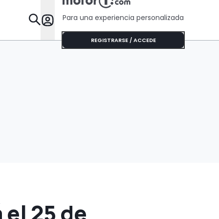
ruedas
Para una experiencia personalizada
Desta
REGISTRARSE / ACCEDE
el 25 de