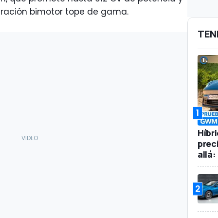
uración bimotor tope de gama.
TEN
1
Híbr
prec
allá
2