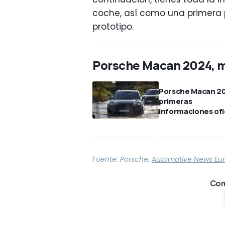
coche, así como una primera
prototipo.
Porsche Macan 2024, m
Porsche Macan 2
primeras
informaciones ofi
Fuente:
Porsche
,
Automotive News Eu
Com