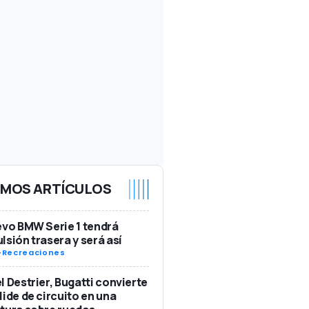
IMOS ARTÍCULOS
evo BMW Serie 1 tendrá
lsión trasera y será así
-
Recreaciones
l Destrier, Bugatti convierte
lide de circuito en una