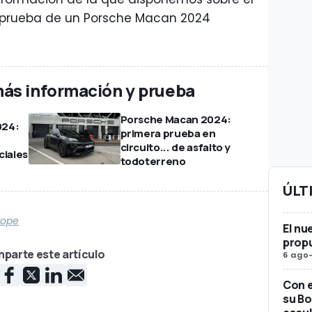
 prueba de un Porsche Macan 2024
ás información y prueba
Porsche Macan 2024:
024:
primera prueba en
circuito... de asfalto y
ciales
todoterreno
ÚLT
rope
El nu
propu
parte este artículo
6 ago
Con e
su Bo