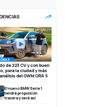
DENCIAS
ido de 223 CV y con buen
io, para la ciudad y más
: análisis del GWM ORA 5
El nuevo BMW Serie 1
tendrá propulsión
trasera y será así