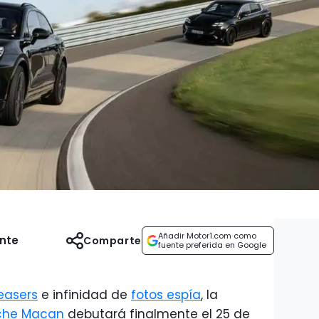
Añadir Motor1.com como
ente
Comparte
fuente preferida en Google
easers
e infinidad de
fotos espía
, la
che Macan
debutará finalmente el 25 de