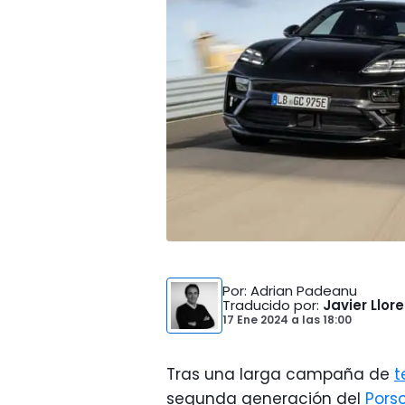
Por
: Adrian Padeanu
Traducido por
:
Javier Llor
17 Ene 2024
a las
18:00
Tras una larga campaña de
t
segunda generación del
Pors