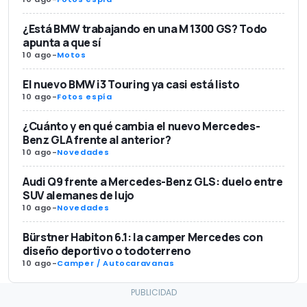
¿Está BMW trabajando en una M 1300 GS? Todo
apunta a que sí
10 ago
-
Motos
El nuevo BMW i3 Touring ya casi está listo
10 ago
-
Fotos espía
¿Cuánto y en qué cambia el nuevo Mercedes-
Benz GLA frente al anterior?
10 ago
-
Novedades
Audi Q9 frente a Mercedes-Benz GLS: duelo entre
SUV alemanes de lujo
10 ago
-
Novedades
Bürstner Habiton 6.1: la camper Mercedes con
diseño deportivo o todoterreno
10 ago
-
Camper / Autocaravanas