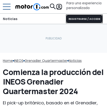
Para una experiencia
personalizada
Noticias
REGISTRARSE / ACCEDE
El CEO de Porsche
El CEO de Mer
confirma que el 718
Este BYD de 402 CV y con
sobre China: "
eléctrico seguirá
estilo Defender llega a
la intensidad 
adelante
Europa
vaya a desapa
Home
INEOS
Grenadier Quartermaster
Noticias
Comienza la producción del
INEOS Grenadier
Quartermaster 2024
El pick-up británico, basado en el Grenadier,