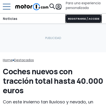
Para una experiencia
personalizada
Noticias
REGISTRARSE / ACCEDE
Sunlight UNLTD: la
¿Genialidad o sacrilegio?
autocaravana T 7033P es
Este Suzuki Ji
Este Suzuki Jimny ahora
la estrella de la nueva
tiene truco y 
lleva corazón eléctrico
serie
a simple vista
Home
Destacados
Coches nuevos con
tracción total hasta 40.000
euros
Con este invierno tan lluvioso y nevado, un