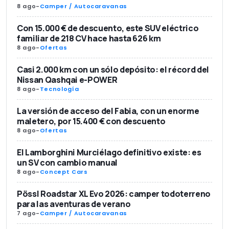
8 ago
-
Camper / Autocaravanas
Con 15.000 € de descuento, este SUV eléctrico
familiar de 218 CV hace hasta 626 km
8 ago
-
Ofertas
Casi 2.000 km con un sólo depósito: el récord del
Nissan Qashqai e-POWER
8 ago
-
Tecnología
La versión de acceso del Fabia, con un enorme
maletero, por 15.400 € con descuento
8 ago
-
Ofertas
El Lamborghini Murciélago definitivo existe: es
un SV con cambio manual
8 ago
-
Concept Cars
Pössl Roadstar XL Evo 2026: camper todoterreno
para las aventuras de verano
7 ago
-
Camper / Autocaravanas