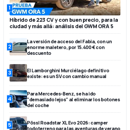
1
Híbrido de 223 CV y con buen precio, para la
ciudad y más allá: análisis del GWM ORA 5
La versión de acceso del Fabia, con un
2
enorme maletero, por 15.400 € con
descuento
El Lamborghini Murciélago definitivo
3
existe: es un SV con cambio manual
Para Mercedes-Benz, se ha ido
4
"demasiado lejos" al eliminar los botones
del coche
Pössl Roadstar XL Evo 2026: camper
5
todoterreno para las aventuras de verano