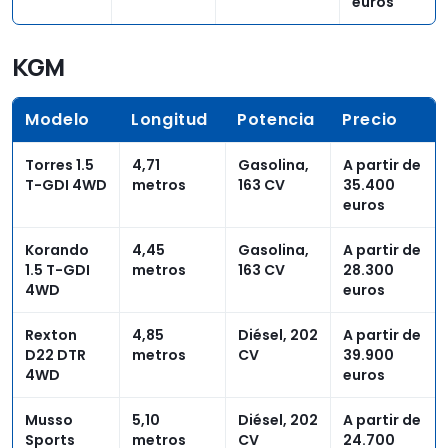
euros
KGM
Modelo
Longitud
Potencia
Precio
Torres 1.5
4,71
Gasolina,
A partir de
T-GDI 4WD
metros
163 CV
35.400
euros
Korando
4,45
Gasolina,
A partir de
1.5 T-GDI
metros
163 CV
28.300
4WD
euros
Rexton
4,85
Diésel, 202
A partir de
D22 DTR
metros
CV
39.900
4WD
euros
Musso
5,10
Diésel, 202
A partir de
Sports
metros
CV
24.700