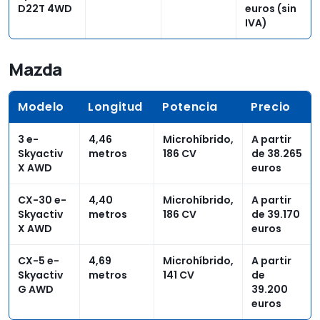
D22T 4WD
euros (sin
IVA)
Mazda
Modelo
Longitud
Potencia
Precio
3 e-
4,46
Microhíbrido,
A partir
Skyactiv
metros
186 CV
de 38.265
X AWD
euros
CX-30 e-
4,40
Microhíbrido,
A partir
Skyactiv
metros
186 CV
de 39.170
X AWD
euros
CX-5 e-
4,69
Microhíbrido,
A partir
Skyactiv
metros
141 CV
de
G AWD
39.200
euros