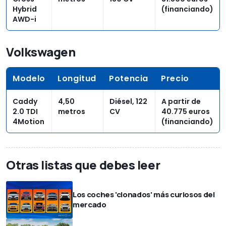
Hybrid
(financiando)
AWD-i
Volkswagen
Modelo
Longitud
Potencia
Precio
Caddy
4,50
Diésel, 122
A partir de
2.0 TDI
metros
CV
40.775 euros
4Motion
(financiando)
Otras listas que debes leer
Los coches 'clonados' más curiosos del
mercado