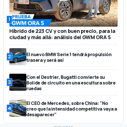
1
Híbrido de 223 CV y con buen precio, para la
ciudad y más allá: análisis del GWM ORA 5
El nuevo BMW Serie 1 tendrá propulsión
2
trasera y será así
Con el Destrier, Bugatti convierte su
3
Bolide de circuito en una escultura sobre
ruedas
El CEO de Mercedes, sobre China: "No
4
creo que la intensidad competitiva vaya a
desaparecer"