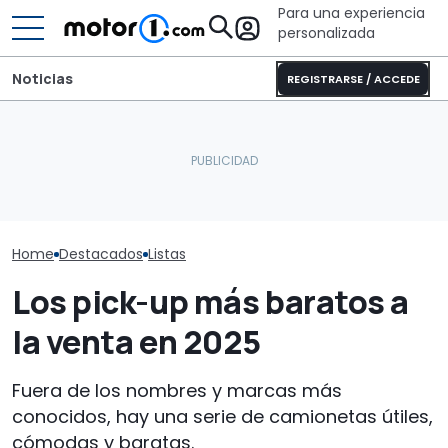
Para una experiencia
personalizada
Noticias
REGISTRARSE / ACCEDE
Este Land Rover Defender
'restomod' eléctrico
Coches nuevo
Los coches más icónicos
tiene más autonomía
tracción total
de Jurassic Park
que algunos Tesla
40.000 euros
Home
Destacados
Listas
Los pick-up más baratos a
la venta en 2025
Fuera de los nombres y marcas más
conocidos, hay una serie de camionetas útiles,
cómodas y baratas.