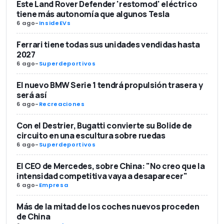
Este Land Rover Defender 'restomod' eléctrico
tiene más autonomía que algunos Tesla
6 ago
-
InsideEVs
Ferrari tiene todas sus unidades vendidas hasta
2027
6 ago
-
Superdeportivos
El nuevo BMW Serie 1 tendrá propulsión trasera y
será así
6 ago
-
Recreaciones
Con el Destrier, Bugatti convierte su Bolide de
circuito en una escultura sobre ruedas
6 ago
-
Superdeportivos
El CEO de Mercedes, sobre China: "No creo que la
intensidad competitiva vaya a desaparecer"
6 ago
-
Empresa
Más de la mitad de los coches nuevos proceden
de China