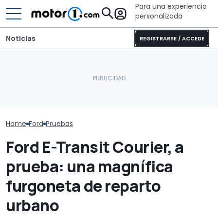
Para una experiencia
personalizada
Noticias
REGISTRARSE / ACCEDE
Sun Living 20 Edition: una
Con 15.000 € de
Corigon amplí
autocaravana con una
descuento, este SUV
nuevas distri
excelente relación
eléctrico familiar de 218
calefacción di
calidad-precio
CV hace hasta 626 km
elevable
Home
Ford
Pruebas
Ford E-Transit Courier, a
prueba: una magnífica
furgoneta de reparto
urbano