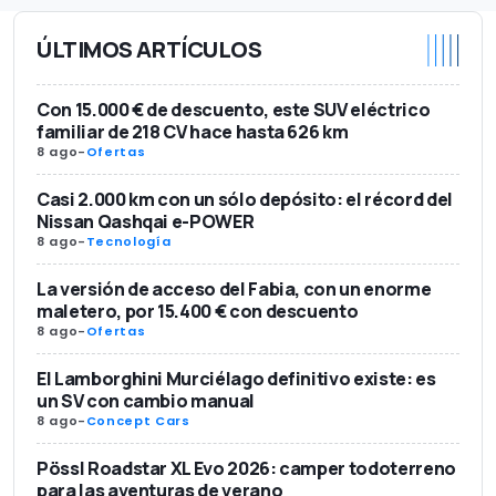
ÚLTIMOS ARTÍCULOS
Con 15.000 € de descuento, este SUV eléctrico
familiar de 218 CV hace hasta 626 km
8 ago
-
Ofertas
Casi 2.000 km con un sólo depósito: el récord del
Nissan Qashqai e-POWER
8 ago
-
Tecnología
La versión de acceso del Fabia, con un enorme
maletero, por 15.400 € con descuento
8 ago
-
Ofertas
El Lamborghini Murciélago definitivo existe: es
un SV con cambio manual
8 ago
-
Concept Cars
Pössl Roadstar XL Evo 2026: camper todoterreno
para las aventuras de verano