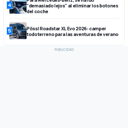
4
"demasiado lejos" al eliminar los botones
del coche
Pössl Roadstar XL Evo 2026: camper
5
todoterreno para las aventuras de verano