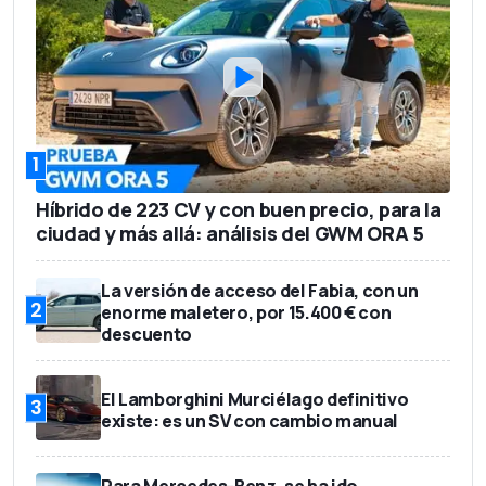
2,9 m3
Capacidad del maletero
2
Número de asientos
21.560 euros (sin IVA)
Precio base
1
Híbrido de 223 CV y con buen precio, para la
ciudad y más allá: análisis del GWM ORA 5
La versión de acceso del Fabia, con un
2
enorme maletero, por 15.400 € con
descuento
El Lamborghini Murciélago definitivo
3
existe: es un SV con cambio manual
Para Mercedes-Benz, se ha ido