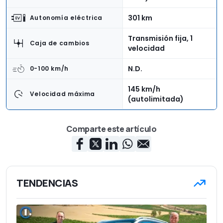
301 km
Autonomía eléctrica
Transmisión fija, 1
Caja de cambios
velocidad
N.D.
0-100 km/h
145 km/h
Velocidad máxima
(autolimitada)
17,1 kWh/100 km
Consumo
Comparte este artículo
Delantera
Tracción
4,34 m
Longitud
1,81 m
Anchura
TENDENCIAS
1,83 m
Altura
N.D.
Peso en vacío