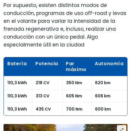
Por supuesto, existen distintos modos de
conducción, programas de uso off-road y levas
en el volante para variar la intensidad de la
frenada regenerativa e, incluso, realizar una
conducción con un único pedal. Algo
especialmente útil en la ciudad
Batería
Potencia
Par
Autonomía
máximo
110,3 kWh
218 CV
350 Nm
620 km
110,3 kWh
313 CV
605 Nm
606 km
110,3 kWh
435 CV
700 Nm
600 km