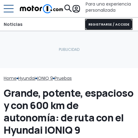
Para una experiencia
personalizada
Noticias
REGISTRARSE / ACCEDE
El CEO de Mercedes,
sobre China: "No creo que
El 'baby' Hyun
Así se renueva el SUV de
la intensidad competitiva
km de alcance
siete plazas de Hyundai
vaya a desaparecer"
su versión má
Home
Hyundai
IONIQ 9
Pruebas
Grande, potente, espacioso
y con 600 km de
autonomía: de ruta con el
Hyundai IONIQ 9