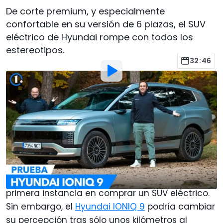
De corte premium, y especialmente
confortable en su versión de 6 plazas, el SUV
eléctrico de Hyundai rompe con todos los
estereotipos.
32:46
Por
:
Javier Llorente
30 Oct 2025
a las
20:00
Añadir Motor1.com como
fuente preferida en Google
Seguramente, alguien que busque un coche
grande y de enfoque familiar no pensaría en
primera instancia en comprar un SUV eléctrico.
Sin embargo, el
Hyundai IONIQ 9
podría cambiar
su percepción tras sólo unos kilómetros al