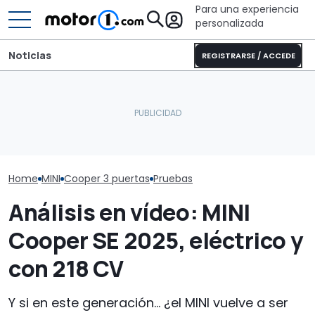
Para una experiencia
personalizada
Noticias
REGISTRARSE / ACCEDE
Este Land Rover Defender
Probamos el MI
El nuevo MINI especial
'restomod' eléctrico
moda, que cor
rinde homenaje al 'Made
tiene más autonomía
tanto como el
in UK'
que algunos Tesla
gasolina
Home
MINI
Cooper 3 puertas
Pruebas
Análisis en vídeo: MINI
Cooper SE 2025, eléctrico y
con 218 CV
Y si en este generación... ¿el MINI vuelve a ser