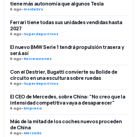
tiene más autonomía que algunos Tesla
6 ago
-
InsideEVs
Ferrari tiene todas sus unidades vendidas hasta
2027
6 ago
-
Superdeportivos
El nuevo BMW Serie 1 tendrá propulsión trasera y
será así
6 ago
-
Recreaciones
Con el Destrier, Bugatti convierte su Bolide de
circuito en una escultura sobre ruedas
6 ago
-
Superdeportivos
El CEO de Mercedes, sobre China: "No creo que la
intensidad competitiva vaya a desaparecer"
6 ago
-
Empresa
Más de la mitad de los coches nuevos proceden
de China
6 ago
-
Mercado