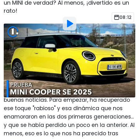
un MINI de verdad? Al menos, ¡divertido es un
rato!
08:12
Por
:
Javier Llorente
3 Mar 2025
a las
20:00
Añadir Motor1.com como
fuente preferida en Google
La nueva generación del
MINI
, la cuarta bajo el
paraguas del Grupo
BMW
, viene cargada de
buenas noticias. Para empezar, ha recuperado
ese toque "rabioso" y esa dinámica que nos
enamoraron en las dos primeras generaciones...
y que se había perdido un poco en la anterior. Al
menos, eso es lo que nos ha parecido tras