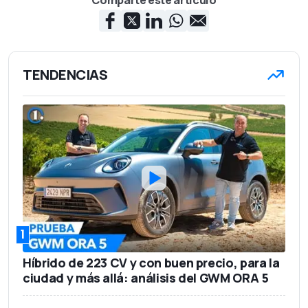
Comparte este artículo
1,95 m
Anchura
1,67 m
Altura
1.795 kg
Peso en vacío
TENDENCIAS
5
Número de asientos
535 l
Capacidad del maletero
82.750 euros
Precio base
1
Híbrido de 223 CV y con buen precio, para la
ciudad y más allá: análisis del GWM ORA 5