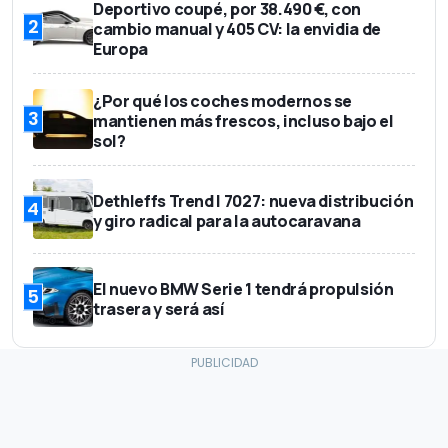
Deportivo coupé, por 38.490 €, con
2
cambio manual y 405 CV: la envidia de
Europa
¿Por qué los coches modernos se
3
mantienen más frescos, incluso bajo el
sol?
Dethleffs Trend I 7027: nueva distribución
4
y giro radical para la autocaravana
El nuevo BMW Serie 1 tendrá propulsión
5
trasera y será así