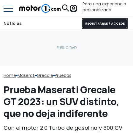
Para una experiencia
personalizada
Noticias
REGISTRARSE / ACCEDE
Dethleffs Trend I 7027:
El Maserati GranTurismo
nueva distribución y giro
BYD y Maserati:
se convierte en un GT4
radical para la
de una compr
listo para las carreras
autocaravana
descartada
Home
Maserati
Grecale
Pruebas
Prueba Maserati Grecale
GT 2023: un SUV distinto,
que no deja indiferente
Con el motor 2.0 Turbo de gasolina y 300 CV