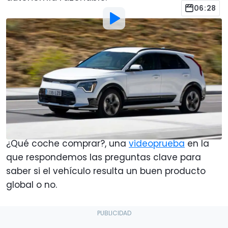
06:28
Por
:
Fernando Moreno
29 Abr 2023
a las
19:00
Añadir Motor1.com como
fuente preferida en Google
Uno de los pocos coches con tres tipos de
electrificación, el Kia Niro, protagoniza nuestro
¿Qué coche comprar?, una
videoprueba
en la
que respondemos las preguntas clave para
saber si el vehículo resulta un buen producto
global o no.