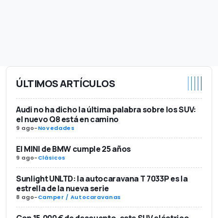
ÚLTIMOS ARTÍCULOS
Audi no ha dicho la última palabra sobre los SUV:
el nuevo Q8 está en camino
9 ago
-
Novedades
El MINI de BMW cumple 25 años
9 ago
-
Clásicos
Sunlight UNLTD: la autocaravana T 7033P es la
estrella de la nueva serie
8 ago
-
Camper / Autocaravanas