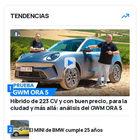
1,82 m
Anchura
TENDENCIAS
1,57 m
Altura
1.607 kg
Peso en vacío
5
Número de asientos
475 l
Capacidad del maletero
46.965 euros
Precio base
1
Híbrido de 223 CV y con buen precio, para la
ciudad y más allá: análisis del GWM ORA 5
2
El MINI de BMW cumple 25 años