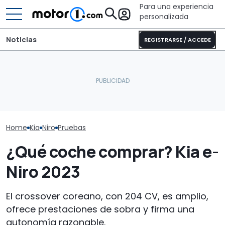
Para una experiencia
personalizada
Noticias
REGISTRARSE / ACCEDE
Kia XCeed 2026, así es el
Audi no ha dicho la última
Híbridos supe
restyling del crossover
palabra sobre los SUV: el
España: ¿ya a
coreano
nuevo Q8 está en camino
modelos chin
Home
Kia
Niro
Pruebas
¿Qué coche comprar? Kia e-
Niro 2023
El crossover coreano, con 204 CV, es amplio,
ofrece prestaciones de sobra y firma una
autonomía razonable.