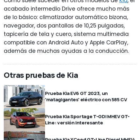
Como suele suceder en otros modelos de
Kia
, el
acabado intermedio Drive ofrece mucho más
de lo básico: climatizador automático bizona,
navegador, dos pantallas de 10,25 pulgadas,
tapicería de tela y cuero, sistema multimedia
compatible con Android Auto y Apple CarPlay,
además de muchas ayudas a la conducción.
Otras pruebas de Kia
Prueba Kia EV6 GT 2023, un
'matagigantes' eléctrico con 585 CV
Prueba Kia Sportage T-GDi MHEV GT-
Line: versión interesante
Prueba Kia XCeed GT-Line Diesel MHEV: