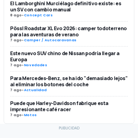
El Lamborghini Murciélago definitivo existe: es
un SV con cambio manual
8 ago
-
Concept Cars
Pössl Roadstar XL Evo 2026: camper todoterreno
para las aventuras de verano
7 ago
-
Camper / Autocaravanas
Este nuevo SUV chino de Nissan podría llegar a
Europa
7 ago
-
Novedades
Para Mercedes-Benz, se ha ido "demasiado lejos"
al eliminar los botones del coche
7 ago
-
Actualidad
Puede que Harley-Davidson fabrique esta
impresionante café racer
7 ago
-
Motos