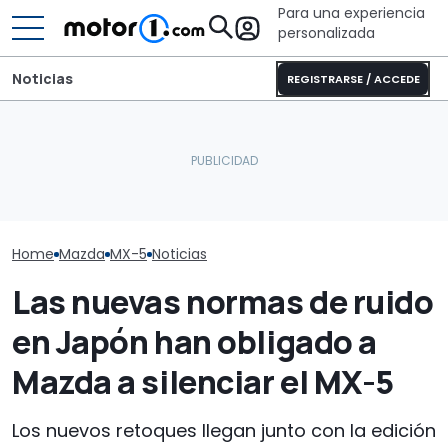
Para una experiencia
personalizada
Noticias
REGISTRARSE / ACCEDE
Mazda CX-80 híbrido
Casi 2.000 km con un sólo
Mazda no cree
enchufable 2026, prueba
depósito: el récord del
moda de los S
de consumo real
Nissan Qashqai e-POWER
acabar pront
Home
Mazda
MX-5
Noticias
Las nuevas normas de ruido
en Japón han obligado a
Mazda a silenciar el MX-5
Los nuevos retoques llegan junto con la edición