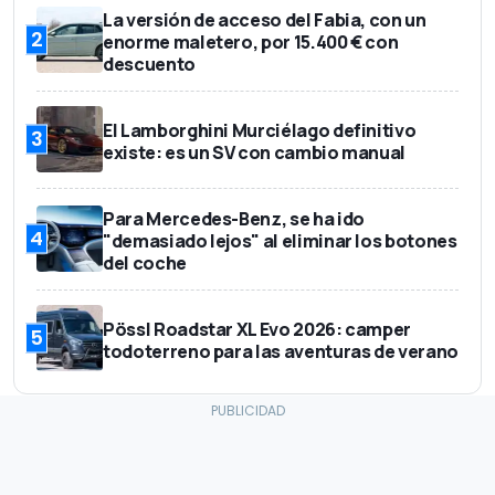
La versión de acceso del Fabia, con un
2
enorme maletero, por 15.400 € con
descuento
El Lamborghini Murciélago definitivo
3
existe: es un SV con cambio manual
Para Mercedes-Benz, se ha ido
4
"demasiado lejos" al eliminar los botones
del coche
Pössl Roadstar XL Evo 2026: camper
5
todoterreno para las aventuras de verano