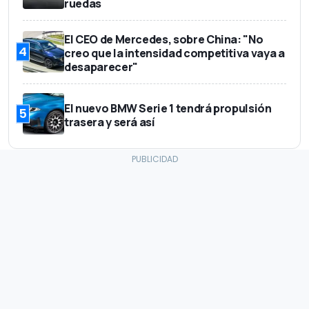
ruedas
El CEO de Mercedes, sobre China: "No
4
creo que la intensidad competitiva vaya a
desaparecer"
El nuevo BMW Serie 1 tendrá propulsión
5
trasera y será así