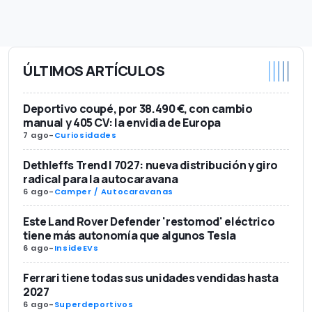
ÚLTIMOS ARTÍCULOS
Deportivo coupé, por 38.490 €, con cambio
manual y 405 CV: la envidia de Europa
7 ago
-
Curiosidades
Dethleffs Trend I 7027: nueva distribución y giro
radical para la autocaravana
6 ago
-
Camper / Autocaravanas
Este Land Rover Defender 'restomod' eléctrico
tiene más autonomía que algunos Tesla
6 ago
-
InsideEVs
Ferrari tiene todas sus unidades vendidas hasta
2027
6 ago
-
Superdeportivos