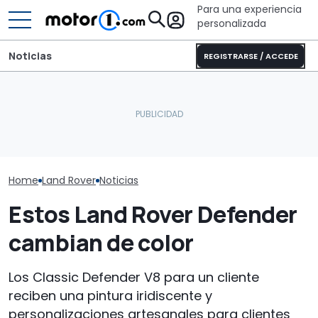
Para una experiencia
personalizada
Noticias
REGISTRARSE / ACCEDE
Las 10 cosas que he
Dethleffs Trend I 7027:
aprendido en la gran
nueva distribución y giro
Todo lo que 
aventura del Defender
radical para la
sobre el Freel
Trophy
autocaravana
eléctrico
Home
Land Rover
Noticias
Estos Land Rover Defender
cambian de color
Los Classic Defender V8 para un cliente
reciben una pintura iridiscente y
personalizaciones artesanales para clientes