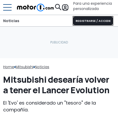
Para una experiencia
personalizada
Noticias
REGISTRARSE / ACCEDE
El CEO de Porsche
De vuelta en 
Esto es lo que 'esconde'
confirma que el 718
el Mitsubishi 
el nuevo Mitsubishi
eléctrico seguirá
llega para co
Montero
adelante
el Land Cruiser
Home
Mitsubishi
Noticias
Mitsubishi desearía volver
a tener el Lancer Evolution
El 'Evo' es considerado un "tesoro" de la
compañía.