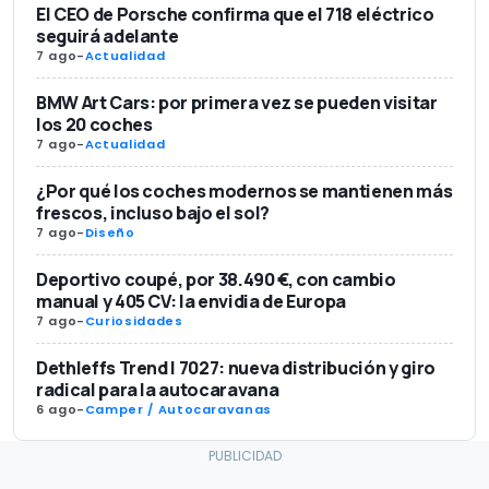
El CEO de Porsche confirma que el 718 eléctrico
seguirá adelante
7 ago
-
Actualidad
BMW Art Cars: por primera vez se pueden visitar
los 20 coches
7 ago
-
Actualidad
¿Por qué los coches modernos se mantienen más
frescos, incluso bajo el sol?
7 ago
-
Diseño
Deportivo coupé, por 38.490 €, con cambio
manual y 405 CV: la envidia de Europa
7 ago
-
Curiosidades
Dethleffs Trend I 7027: nueva distribución y giro
radical para la autocaravana
6 ago
-
Camper / Autocaravanas