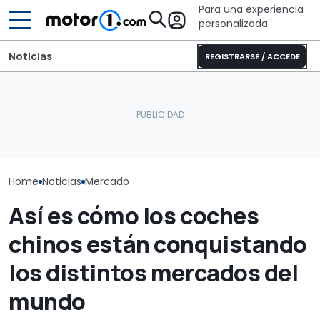
Para una experiencia
personalizada
Noticias
REGISTRARSE / ACCEDE
Laika Ecovip Performance
Geely supera a BYD:
2026: la versión más
Mazda no cree
cambia la clasificación
cómoda de esta camper
moda de los S
mundial de ventas
completa
acabar pront
Home
Noticias
Mercado
Así es cómo los coches
chinos están conquistando
los distintos mercados del
mundo