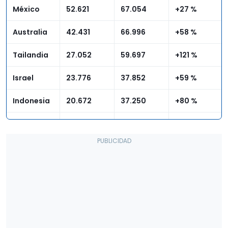
México
52.621
67.054
+27 %
Australia
42.431
66.996
+58 %
Tailandia
27.052
59.697
+121 %
Israel
23.776
37.852
+59 %
Indonesia
20.672
37.250
+80 %
Sudáfrica
18.240
31.430
+72 %
Chile
20.376
25.776
+27 %