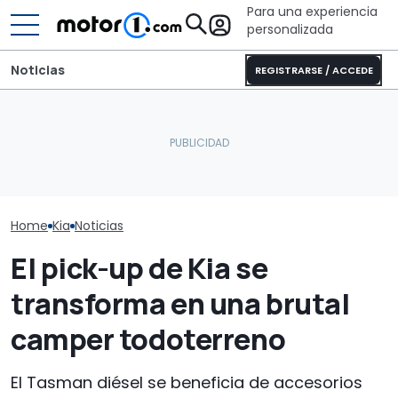
Para una experiencia
personalizada
Noticias
REGISTRARSE / ACCEDE
Este Land Rover Defender
Kia XCeed 2026, así es el
'restomod' eléctrico
Híbridos supe
restyling del crossover
tiene más autonomía
España: ¿ya a
coreano
que algunos Tesla
modelos chin
Home
Kia
Noticias
El pick-up de Kia se
transforma en una brutal
camper todoterreno
El Tasman diésel se beneficia de accesorios