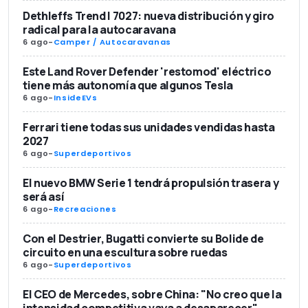
Dethleffs Trend I 7027: nueva distribución y giro
radical para la autocaravana
6 ago
-
Camper / Autocaravanas
Este Land Rover Defender 'restomod' eléctrico
tiene más autonomía que algunos Tesla
6 ago
-
InsideEVs
Ferrari tiene todas sus unidades vendidas hasta
2027
6 ago
-
Superdeportivos
El nuevo BMW Serie 1 tendrá propulsión trasera y
será así
6 ago
-
Recreaciones
Con el Destrier, Bugatti convierte su Bolide de
circuito en una escultura sobre ruedas
6 ago
-
Superdeportivos
El CEO de Mercedes, sobre China: "No creo que la
intensidad competitiva vaya a desaparecer"