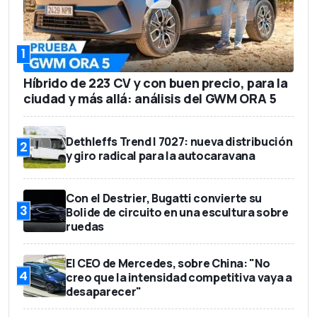
1
Híbrido de 223 CV y con buen precio, para la
ciudad y más allá: análisis del GWM ORA 5
Dethleffs Trend I 7027: nueva distribución
2
y giro radical para la autocaravana
Con el Destrier, Bugatti convierte su
3
Bolide de circuito en una escultura sobre
ruedas
El CEO de Mercedes, sobre China: "No
4
creo que la intensidad competitiva vaya a
desaparecer"