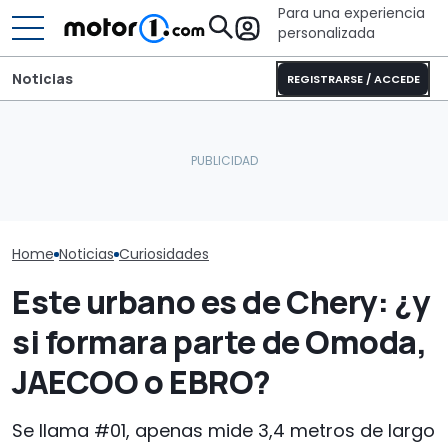
Para una experiencia
personalizada
Noticias
REGISTRARSE / ACCEDE
Este Honda NSX saldrá a
Ferrari tiene todas sus
BRABUS presen
subasta, ¿adivináis quién
unidades vendidas hasta
lujoso catama
fue su propietario?
2027
carbono de 1.
Home
Noticias
Curiosidades
Este urbano es de Chery: ¿y
si formara parte de Omoda,
JAECOO o EBRO?
Se llama #01, apenas mide 3,4 metros de largo