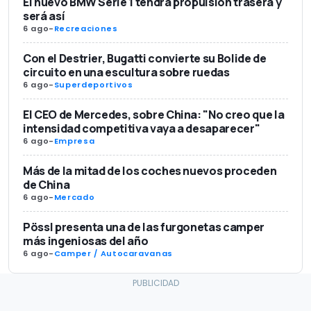
El nuevo BMW Serie 1 tendrá propulsión trasera y
será así
6 ago
-
Recreaciones
Con el Destrier, Bugatti convierte su Bolide de
circuito en una escultura sobre ruedas
6 ago
-
Superdeportivos
El CEO de Mercedes, sobre China: "No creo que la
intensidad competitiva vaya a desaparecer"
6 ago
-
Empresa
Más de la mitad de los coches nuevos proceden
de China
6 ago
-
Mercado
Pössl presenta una de las furgonetas camper
más ingeniosas del año
6 ago
-
Camper / Autocaravanas