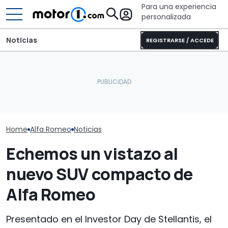
Para una experiencia
personalizada
Noticias
REGISTRARSE / ACCEDE
El nuevo BMW Serie 1
El pick-up Rumble Bee SRT
tendrá propulsión
de Ram alcanza más de
El Toyota GR 
trasera y será así
900 CV
más extremo
Home
Alfa Romeo
Noticias
Echemos un vistazo al
nuevo SUV compacto de
Alfa Romeo
Presentado en el Investor Day de Stellantis, el