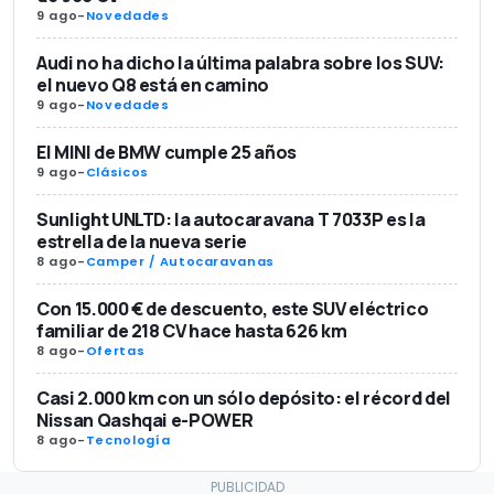
9 ago
-
Novedades
Audi no ha dicho la última palabra sobre los SUV:
el nuevo Q8 está en camino
9 ago
-
Novedades
El MINI de BMW cumple 25 años
9 ago
-
Clásicos
Sunlight UNLTD: la autocaravana T 7033P es la
estrella de la nueva serie
8 ago
-
Camper / Autocaravanas
Con 15.000 € de descuento, este SUV eléctrico
familiar de 218 CV hace hasta 626 km
8 ago
-
Ofertas
Casi 2.000 km con un sólo depósito: el récord del
Nissan Qashqai e-POWER
8 ago
-
Tecnología