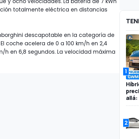
 y ocho velocidades. La batería de 7 kWh
ión totalmente eléctrica en distancias
TEN
mborghini descapotable en la categoría de
 El coche acelera de 0 a 100 km/h en 2,4
m/h en 6,8 segundos. La velocidad máxima
1
Híbr
prec
allá
2