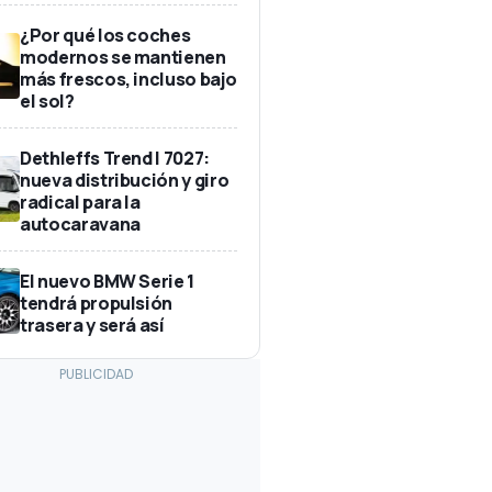
¿Por qué los coches
modernos se mantienen
más frescos, incluso bajo
el sol?
Dethleffs Trend I 7027:
nueva distribución y giro
radical para la
autocaravana
El nuevo BMW Serie 1
tendrá propulsión
trasera y será así