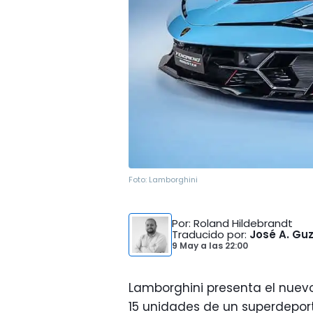
Foto:
Lamborghini
Por
: Roland Hildebrandt
Traducido por
:
José A. G
9 May
a las
22:00
Lamborghini presenta el nuev
15 unidades de un superdepor