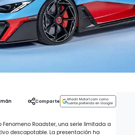
Añadir Motor1.com como
uzmán
Comparte
fuente preferida en Google
o Fenomeno Roadster, una serie limitada a
tivo descapotable. La presentación ha