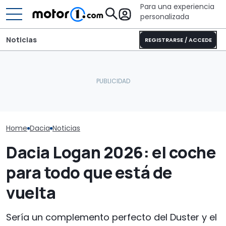
Para una experiencia
personalizada
Noticias
REGISTRARSE / ACCEDE
Sunlight UNLTD: la
Dacia Striker 
Dacia Sandero 2026 de
autocaravana T 7033P es
Octavia Combi
gasolina, prueba de
la estrella de la nueva
comparativa 
consumo real
serie
familiares de 
maletero
Home
Dacia
Noticias
Dacia Logan 2026: el coche
para todo que está de
vuelta
Sería un complemento perfecto del Duster y el