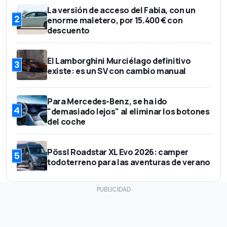
La versión de acceso del Fabia, con un
2
enorme maletero, por 15.400 € con
descuento
El Lamborghini Murciélago definitivo
3
existe: es un SV con cambio manual
Para Mercedes-Benz, se ha ido
4
"demasiado lejos" al eliminar los botones
del coche
Pössl Roadstar XL Evo 2026: camper
5
todoterreno para las aventuras de verano