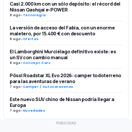
Casi 2.000 km con un sólo depósito: el récord del
Nissan Qashqai e-POWER
8 ago
-
Tecnología
La versión de acceso del Fabia, con un enorme
maletero, por 15.400 € con descuento
8 ago
-
Ofertas
El Lamborghini Murciélago definitivo existe: es
un SV con cambio manual
8 ago
-
Concept Cars
Pössl Roadstar XL Evo 2026: camper todoterreno
para las aventuras de verano
7 ago
-
Camper / Autocaravanas
Este nuevo SUV chino de Nissan podría llegar a
Europa
7 ago
-
Novedades