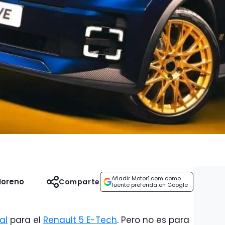
Añadir Motor1.com como
Moreno
Comparte
fuente preferida en Google
al
para el
Renault 5 E-Tech
. Pero no es para