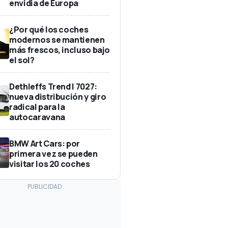
envidia de Europa
¿Por qué los coches
modernos se mantienen
más frescos, incluso bajo
el sol?
Dethleffs Trend I 7027:
nueva distribución y giro
radical para la
autocaravana
BMW Art Cars: por
primera vez se pueden
visitar los 20 coches