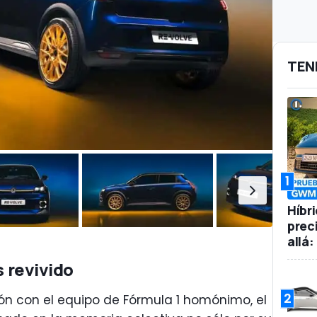
TEN
1
Híbr
prec
allá
s revivido
2
ón con el equipo de Fórmula 1 homónimo, el