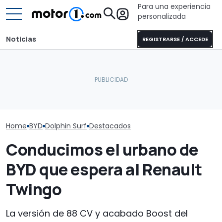
Para una experiencia
personalizada
Noticias
REGISTRARSE / ACCEDE
¿Por qué los coches
Pössl Roadstar XL Evo
Nuevo BYD Dol
modernos se mantienen
2026: camper
análisis del int
más frescos, incluso bajo
todoterreno para las
PHEV más bara
el sol?
aventuras de verano
España
Home
BYD
Dolphin Surf
Destacados
Conducimos el urbano de
BYD que espera al Renault
Twingo
La versión de 88 CV y acabado Boost del