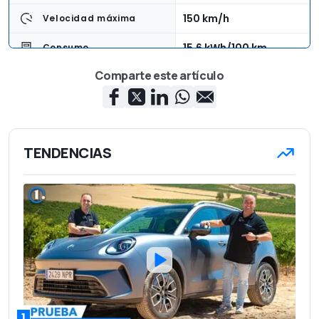
150 km/h
Velocidad máxima
15,6 kWh/100 km
Consumo
Comparte este artículo
Delantera
Tracción
3,99 m
Longitud
1,72 m
Anchura
TENDENCIAS
1,59 m
Altura
1.370 kg
Peso en vacío
4
Número de asientos
308 l
Capacidad del maletero
23.990 euros
Precio base
1