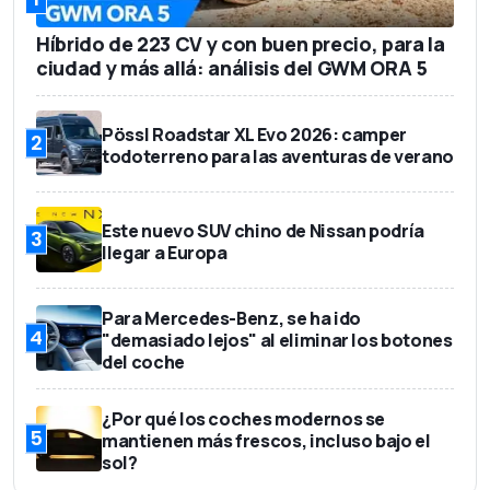
Híbrido de 223 CV y con buen precio, para la
ciudad y más allá: análisis del GWM ORA 5
Pössl Roadstar XL Evo 2026: camper
2
todoterreno para las aventuras de verano
Este nuevo SUV chino de Nissan podría
3
llegar a Europa
Para Mercedes-Benz, se ha ido
4
"demasiado lejos" al eliminar los botones
del coche
¿Por qué los coches modernos se
5
mantienen más frescos, incluso bajo el
sol?