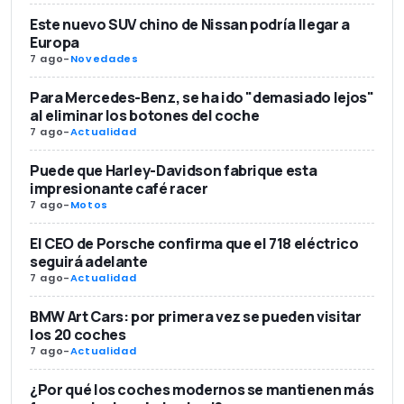
Este nuevo SUV chino de Nissan podría llegar a
Europa
7 ago
-
Novedades
Para Mercedes-Benz, se ha ido "demasiado lejos"
al eliminar los botones del coche
7 ago
-
Actualidad
Puede que Harley-Davidson fabrique esta
impresionante café racer
7 ago
-
Motos
El CEO de Porsche confirma que el 718 eléctrico
seguirá adelante
7 ago
-
Actualidad
BMW Art Cars: por primera vez se pueden visitar
los 20 coches
7 ago
-
Actualidad
¿Por qué los coches modernos se mantienen más