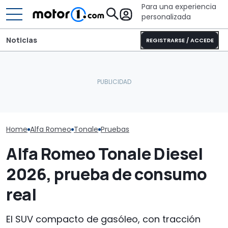
Para una experiencia
personalizada
Noticias
REGISTRARSE / ACCEDE
Laika Ecovip Performance
El Mercedes Clase C
2026: la versión más
Dacia Sandero
eléctrico, a prueba: más
cómoda de esta camper
gasolina, pru
que lujo y autonomía
completa
consumo real
Home
Alfa Romeo
Tonale
Pruebas
Alfa Romeo Tonale Diesel
2026, prueba de consumo
real
El SUV compacto de gasóleo, con tracción