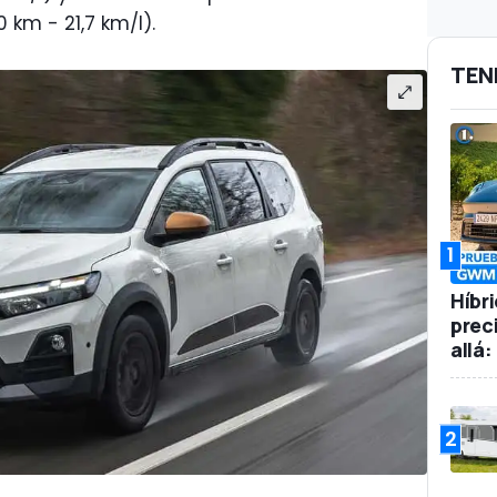
 km - 21,7 km/l).
TEN
1
Híbr
prec
allá
2