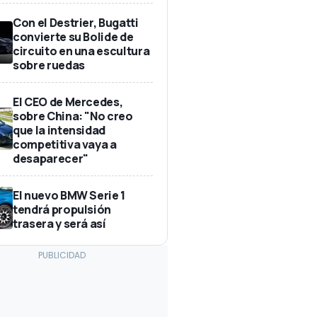
Con el Destrier, Bugatti
convierte su Bolide de
circuito en una escultura
sobre ruedas
El CEO de Mercedes,
sobre China: "No creo
que la intensidad
competitiva vaya a
desaparecer"
El nuevo BMW Serie 1
tendrá propulsión
trasera y será así