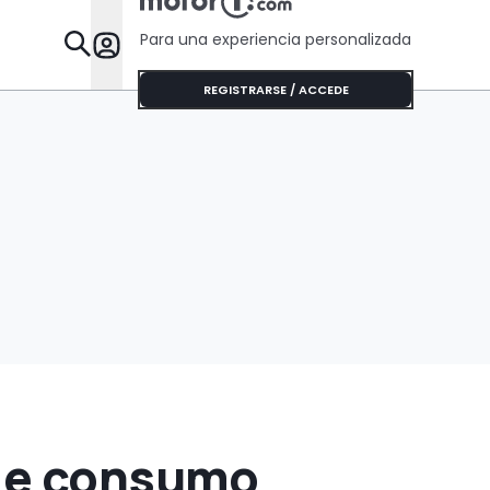
que algunos Tesla
Para una experiencia personalizada
Desta
REGISTRARSE / ACCEDE
 de consumo