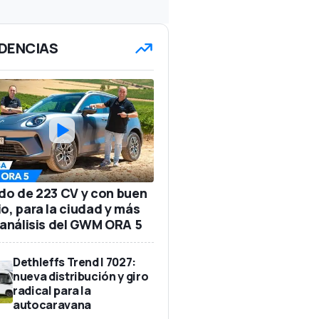
DENCIAS
ido de 223 CV y con buen
io, para la ciudad y más
: análisis del GWM ORA 5
Dethleffs Trend I 7027:
nueva distribución y giro
radical para la
autocaravana