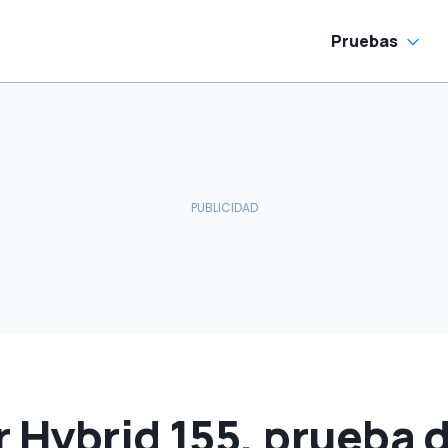
maletero
Pruebas
r Hybrid 155, prueba