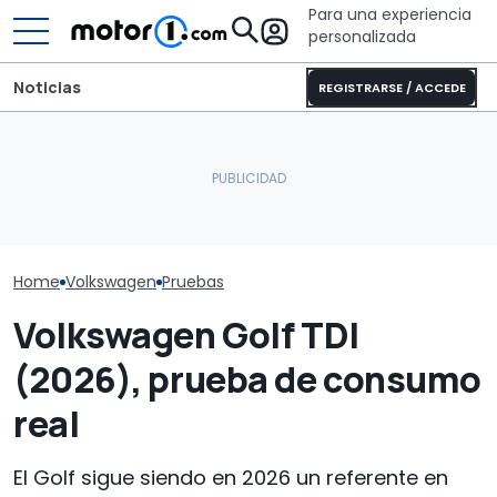
Para una experiencia
personalizada
Noticias
REGISTRARSE / ACCEDE
¿Por qué los coches
GWM Ora 5 fre
modernos se mantienen
El Lamborghini Murciélago
Volkswagen T-
más frescos, incluso bajo
definitivo existe: es un SV
comparativa 
el sol?
con cambio manual
crossover per
Home
Volkswagen
Pruebas
Volkswagen Golf TDI
(2026), prueba de consumo
real
El Golf sigue siendo en 2026 un referente en