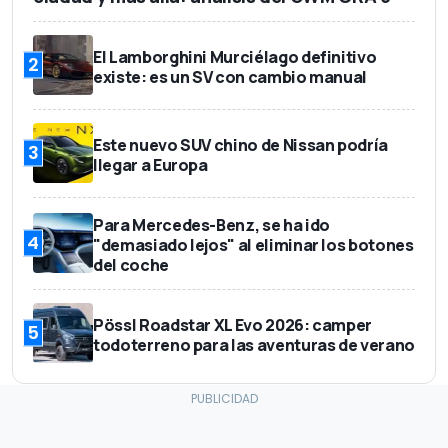
El Lamborghini Murciélago definitivo
2
existe: es un SV con cambio manual
Este nuevo SUV chino de Nissan podría
3
llegar a Europa
Para Mercedes-Benz, se ha ido
4
"demasiado lejos" al eliminar los botones
del coche
Pössl Roadstar XL Evo 2026: camper
5
todoterreno para las aventuras de verano