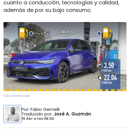
cuanto a conducción, tecnologías y calidad,
además de por su bajo consumo.
Foto:
Motor1.com
Por
: Fabio Gemelli
Traducido por
:
José A. Guzmán
15 Abr
a las
08:00