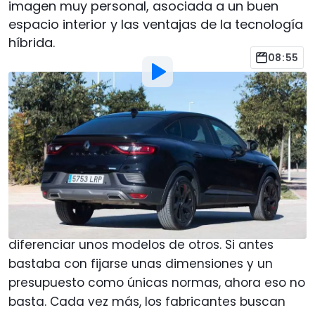
imagen muy personal, asociada a un buen
espacio interior y las ventajas de la tecnología
híbrida.
08:55
Por
:
José A. Guzmán
6 Oct 2022
a las
19:00
Añadir Motor1.com como
fuente preferida en Google
Dentro del aluvión de todocaminos que inundan
el mercado, comienza a ser un problema
diferenciar unos modelos de otros. Si antes
bastaba con fijarse unas dimensiones y un
presupuesto como únicas normas, ahora eso no
basta. Cada vez más, los fabricantes buscan