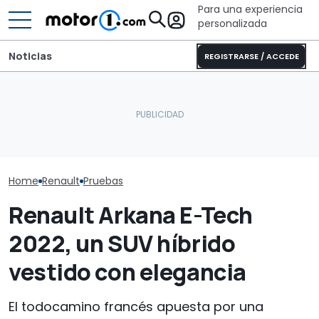
Para una experiencia
personalizada
Noticias
REGISTRARSE / ACCEDE
¿Por qué los coches
Pössl Roadstar XL Evo
Ahorn Camp Ec
modernos se mantienen
2026: camper
contemplar el 
más frescos, incluso bajo
todoterreno para las
solar sobre cu
el sol?
aventuras de verano
ruedas
Home
Renault
Pruebas
Renault Arkana E-Tech
2022, un SUV híbrido
vestido con elegancia
El todocamino francés apuesta por una