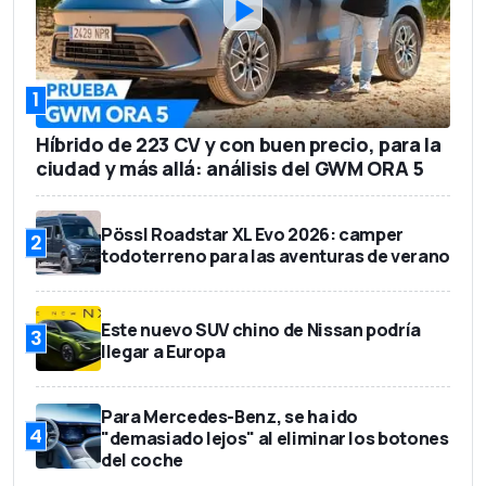
1
Híbrido de 223 CV y con buen precio, para la
ciudad y más allá: análisis del GWM ORA 5
Pössl Roadstar XL Evo 2026: camper
2
todoterreno para las aventuras de verano
Este nuevo SUV chino de Nissan podría
3
llegar a Europa
Para Mercedes-Benz, se ha ido
4
"demasiado lejos" al eliminar los botones
del coche