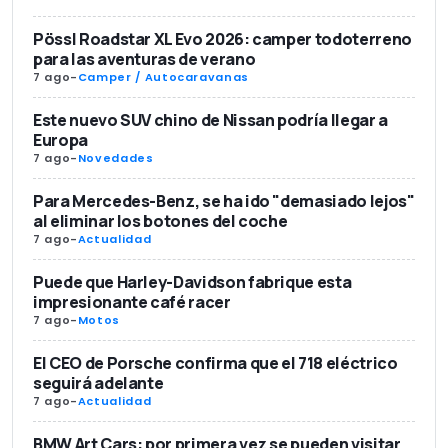
Pössl Roadstar XL Evo 2026: camper todoterreno
para las aventuras de verano
7 ago
-
Camper / Autocaravanas
Este nuevo SUV chino de Nissan podría llegar a
Europa
7 ago
-
Novedades
Para Mercedes-Benz, se ha ido "demasiado lejos"
al eliminar los botones del coche
7 ago
-
Actualidad
Puede que Harley-Davidson fabrique esta
impresionante café racer
7 ago
-
Motos
El CEO de Porsche confirma que el 718 eléctrico
seguirá adelante
7 ago
-
Actualidad
BMW Art Cars: por primera vez se pueden visitar