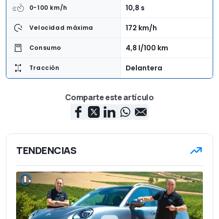
10,8 s
0-100 km/h
172 km/h
Velocidad máxima
4,8 l/100 km
Consumo
Delantera
Tracción
4,56 m
Longitud
Comparte este artículo
1,82 m
Anchura
1,57 m
Altura
1.435 kg
Peso en vacío
TENDENCIAS
5
Número de asientos
480 l
Capacidad del maletero
37.730 euros
Precio base