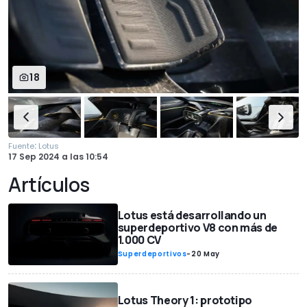
18
:
Fuente
Lotus
17 Sep 2024
a las
10:54
Artículos
Lotus está desarrollando un
superdeportivo V8 con más de
1.000 CV
Superdeportivos
-
20 May
Lotus Theory 1: prototipo