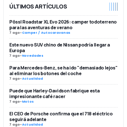
ÚLTIMOS ARTÍCULOS
Pössl Roadstar XL Evo 2026: camper todoterreno
para las aventuras de verano
7 ago
-
Camper / Autocaravanas
Este nuevo SUV chino de Nissan podría llegar a
Europa
7 ago
-
Novedades
Para Mercedes-Benz, se ha ido "demasiado lejos"
al eliminar los botones del coche
7 ago
-
Actualidad
Puede que Harley-Davidson fabrique esta
impresionante café racer
7 ago
-
Motos
El CEO de Porsche confirma que el 718 eléctrico
seguirá adelante
7 ago
-
Actualidad