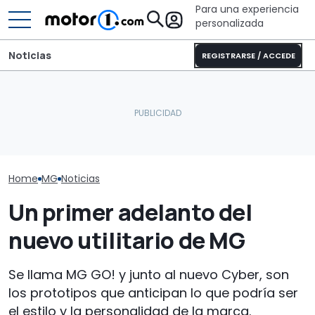
Para una experiencia
personalizada
Noticias
REGISTRARSE / ACCEDE
Pössl Roadstar XL Evo
El T-Roc híbri
La forma adecuada para
2026: camper
lo que le espe
un coche deportivo
todoterreno para las
chino barato s
asequible
aventuras de verano
subir de preci
Home
MG
Noticias
Un primer adelanto del
nuevo utilitario de MG
Se llama MG GO! y junto al nuevo Cyber, son
los prototipos que anticipan lo que podría ser
el estilo y la personalidad de la marca.