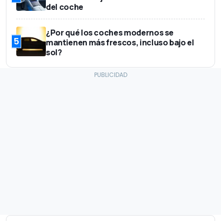
del coche
¿Por qué los coches modernos se
5
mantienen más frescos, incluso bajo el
sol?