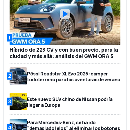
1
Híbrido de 223 CV y con buen precio, para la
ciudad y más allá: análisis del GWM ORA 5
Pössl Roadstar XL Evo 2026: camper
2
todoterreno para las aventuras de verano
Este nuevo SUV chino de Nissan podría
3
llegar a Europa
Para Mercedes-Benz, se ha ido
4
"demasiado lejos" al eliminar los botones