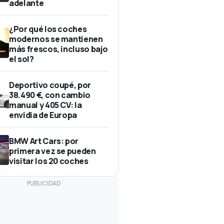
adelante
¿Por qué los coches
modernos se mantienen
más frescos, incluso bajo
el sol?
Deportivo coupé, por
38.490 €, con cambio
manual y 405 CV: la
envidia de Europa
BMW Art Cars: por
primera vez se pueden
visitar los 20 coches