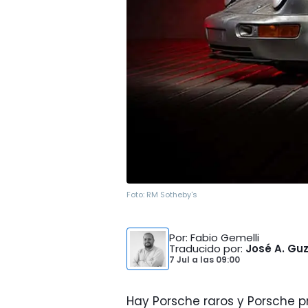
Foto:
RM Sotheby's
Por
: Fabio Gemelli
Traducido por
:
José A. G
7 Jul
a las
09:00
Hay Porsche raros y Porsche pr