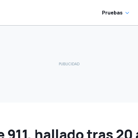
decoraciones retro
Pruebas
 911, hallado tras 20 