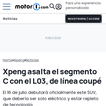
Para una experiencia
personalizada
Noticias
REGISTRARSE / ACCEDE
Sunlight UNLTD: la
Xpeng está preparando
autocaravana T 7033P es
Xpeng L03 202
un nuevo SUV para
la estrella de la nueva
SUV de acceso
Europa
serie
marca china
Home
Xpeng
Noticias
Xpeng asalta el segmento
C con el L03, de línea coupé
El 16 de julio debutará oficialmente este SUV,
que debería ser solo eléctrico y estar repleto
de tecnología.