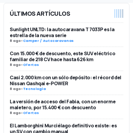
ÚLTIMOS ARTÍCULOS
Sunlight UNLTD: la autocaravana T 7033P es la
estrella de la nueva serie
8 ago
-
Camper / Autocaravanas
Con 15.000 € de descuento, este SUV eléctrico
familiar de 218 CV hace hasta 626 km
8 ago
-
Ofertas
Casi 2.000 km con un sólo depósito: el récord del
Nissan Qashqai e-POWER
8 ago
-
Tecnología
La versión de acceso del Fabia, con un enorme
maletero, por 15.400 € con descuento
8 ago
-
Ofertas
El Lamborghini Murciélago definitivo existe: es
un SV con cambio manual