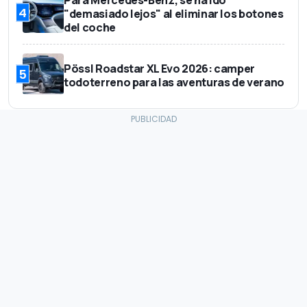
Para Mercedes-Benz, se ha ido
4
"demasiado lejos" al eliminar los botones
del coche
Pössl Roadstar XL Evo 2026: camper
5
todoterreno para las aventuras de verano