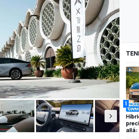
TEN
1
Híbr
prec
allá