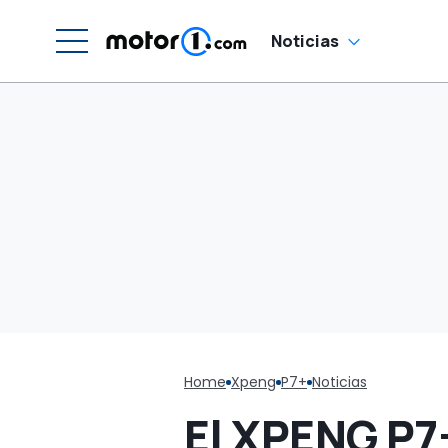
Noticias
Home
Xpeng
P7+
Noticias
El XPENG P7+