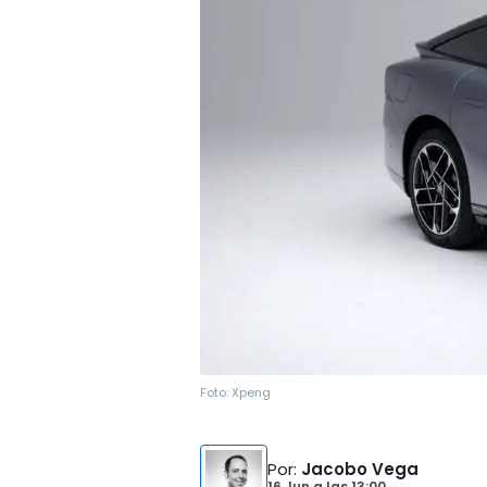
Foto:
Xpeng
Por
:
Jacobo Vega
16 Jun
a las
13:00