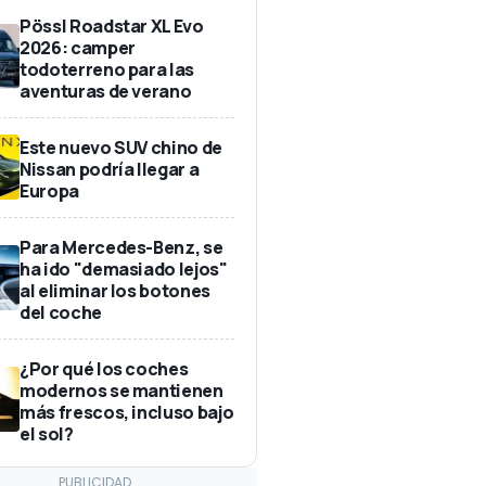
Pössl Roadstar XL Evo
2026: camper
todoterreno para las
aventuras de verano
Este nuevo SUV chino de
Nissan podría llegar a
Europa
Para Mercedes-Benz, se
ha ido "demasiado lejos"
al eliminar los botones
del coche
¿Por qué los coches
modernos se mantienen
más frescos, incluso bajo
el sol?